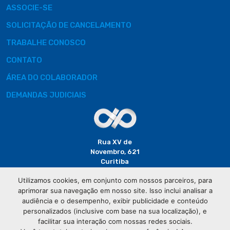
ASSOCIE-SE
SOLICITAÇÃO DE CANCELAMENTO
TRABALHE CONOSCO
CONTATO
ÁREA DO COLABORADOR
DEMANDAS JUDICIAIS
Rua XV de
Novembro, 621
Curitiba
CEP: 80020-310
Utilizamos cookies, em conjunto com nossos parceiros, para
aprimorar sua navegação em nosso site. Isso inclui analisar a
(41) 3320-
audiência e o desempenho, exibir publicidade e conteúdo
2929
personalizados (inclusive com base na sua localização), e
facilitar sua interação com nossas redes sociais.