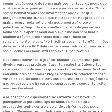
comunicação ocorre de forma mais segmentada, de modo que
a informação é quem procura e encontra o internauta. “Hoje
somos bombardeados por informações onde quer que
estejamos: no carro, no ônibus, no trabalho e não precisamos
mais procurar pela notícia, ela nos encontra”, disse o
palestrante. Segundo ele, a melhor maneira de pensar se a
mídia social é apenas modismo ou veio mesmo para ficar, é
analisar a rápida proliferação dos sites e redes de
relacionamento no país. “No Brasil há, atualmente, 67,9 milhões
de internautas e 86% deles estão conectados a alguma rede
social, como Facebook, Twitter ou Youtube”, revelou.
E são esses caminhos, a grande “sacada” de empresas para
divulgarem seus produtos. Durante a palestra, Duboc citou
vários exemplos de marcas que descobriram um meio de atrair
consumidores pelos micro blogs e páginas de relacionamento.
Ainda de acordo com ele, 65% das empresas brasileiras já estão
nas redes sociais e há casos de empresas que sequer tem site,
mas tem Facebook.
A orientação do especialista, no entanto, é de haver um
planejamento para esse tipo de ação, de modo que o
propagador tenha controle de onde as informações podem
chegar. “Devemos ter cuidado com o que é jogado na rede. O