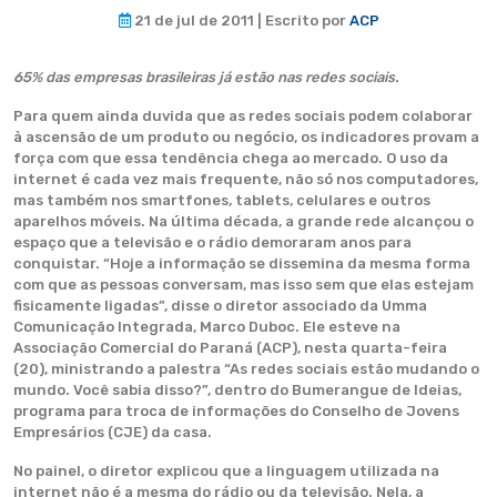
21 de jul de 2011 | Escrito por
ACP
65% das empresas brasileiras já estão nas redes sociais.
Para quem ainda duvida que as redes sociais podem colaborar
à ascensão de um produto ou negócio, os indicadores provam a
força com que essa tendência chega ao mercado. O uso da
internet é cada vez mais frequente, não só nos computadores,
mas também nos smartfones
,
tablets
,
celulares e outros
aparelhos móveis. Na última década, a grande rede alcançou o
espaço que a televisão e o rádio demoraram anos para
conquistar. “Hoje a informação se dissemina da mesma forma
com que as pessoas conversam, mas isso sem que elas estejam
fisicamente ligadas”, disse o diretor associado da Umma
Comunicação Integrada, Marco Duboc. Ele esteve na
Associação Comercial do Paraná (ACP), nesta quarta-feira
(20), ministrando a palestra “As redes sociais estão mudando o
mundo. Você sabia disso?”, dentro do Bumerangue de Ideias,
programa para troca de informações do Conselho de Jovens
Empresários (CJE) da casa.
No painel, o diretor explicou que a linguagem utilizada na
internet não é a mesma do rádio ou da televisão. Nela, a