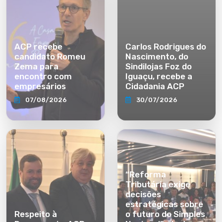
ACP recebe
Carlos Rodrigues do
candidato Romeu
Nascimento, do
Zema para
Sindilojas Foz do
encontro com
Iguaçu, recebe a
empresários
Cidadania ACP
07/08/2026
30/07/2026
“Reforma
Tributária exige
decisões
estratégicas sobre
Respeito à
o futuro do Simples