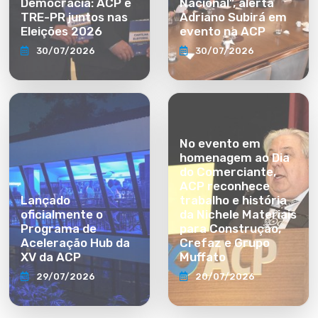
Democracia: ACP e
Nacional”, alerta
TRE-PR juntos nas
Adriano Subirá em
Eleições 2026
evento na ACP
30/07/2026
30/07/2026
No evento em
homenagem ao Dia
do Comerciante,
ACP reconhece
Lançado
trabalho e história
oficialmente o
da Nichele Materiais
Programa de
para Construção,
Aceleração Hub da
Crefaz e Grupo
XV da ACP
Muffato
29/07/2026
20/07/2026