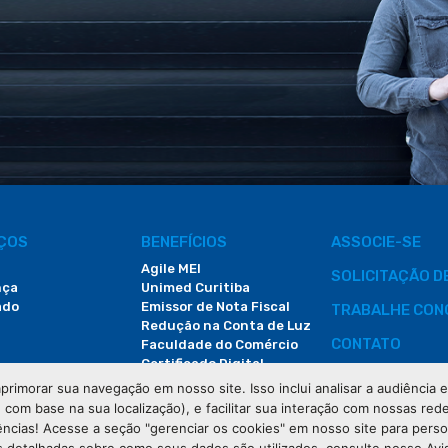
IÇOS
BENEFÍCIOS
ASSOCIE-SE
Agile MEI
SOLICITAÇÃO 
nça
Unimed Curitiba
ado
Emissor de Nota Fiscal
TRABALHE CON
Redução na Conta de Luz
CONTATO
Faculdade do Comércio
Certificado Digital
ÁREA DO COLA
primorar sua navegação em nosso site. Isso inclui analisar a audiência
e com base na sua localização), e facilitar sua interação com nossas rede
DEMANDAS JUDI
ências! Acesse a seção "gerenciar os cookies" em nosso site para pers