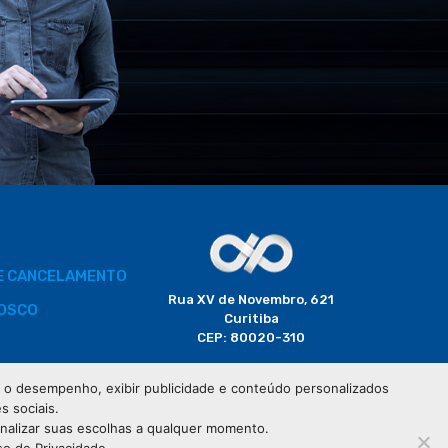
DE CANCELAMENTO
Rua XV de Novembro, 621
OSCO
Curitiba
CEP: 80020-310
BORADOR
 e o desempenho, exibir publicidade e conteúdo personalizados
(41) 3320-2929
s sociais.
CIAIS
onalizar suas escolhas a qualquer momento.