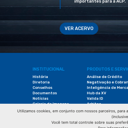
importantes para a ACP.
VER ACERVO
INSTITUCIONAL
PRODUTOS E SERV
História
Análise de Crédito
Diretoria
Negativação e Cobra
Conselhos
Inteligência de Merc
Documentos
Hub da XV
Notícias
Valida ID
Galeria de Imagens
Arbitac
Revista do Comércio
Locação de Espaços
Utilizamos cookies, em conjunto com nossos parceiros, para a
(inclusiv
Você tem total controle sobre suas prefer