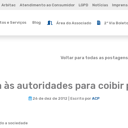
Arbitac
Atendimento ao Consumidor
LGPD
Notícias
Imprens
os e Serviços
Blog
Área do Associado
2ª Via Bolet
Voltar para todas as postagens
 às autoridades para coibir
26 de dez de 2012 | Escrito por
ACP
do a sociedade