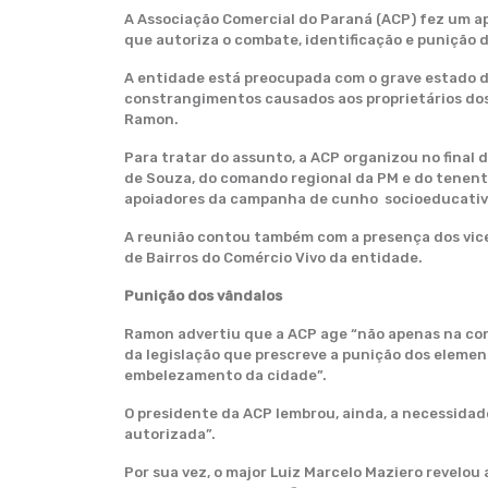
A Associação Comercial do Paraná (ACP) fez um a
que autoriza o combate, identificação e punição 
A entidade está preocupada com o grave estado d
constrangimentos causados aos proprietários dos
Ramon.
Para tratar do assunto, a ACP organizou no final
de Souza, do comando regional da PM e do tenent
apoiadores da campanha de cunho socioeducativo 
A reunião contou também com a presença dos vice
de Bairros do Comércio Vivo da entidade.
Punição dos vândalos
Ramon advertiu que a ACP age “não apenas na con
da legislação que prescreve a punição dos eleme
embelezamento da cidade”.
O presidente da ACP lembrou, ainda, a necessidad
autorizada”.
Por sua vez, o major Luiz Marcelo Maziero revelou a