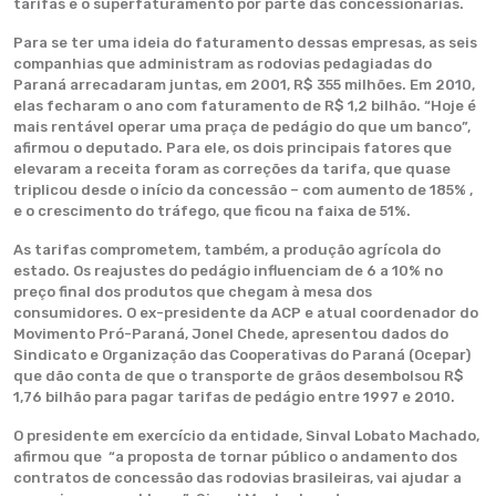
tarifas e o superfaturamento por parte das concessionárias.
Para se ter uma ideia do faturamento dessas empresas, as seis
companhias que administram as rodovias pedagiadas do
Paraná arrecadaram juntas, em 2001, R$ 355 milhões. Em 2010,
elas fecharam o ano com faturamento de R$ 1,2 bilhão. “Hoje é
mais rentável operar uma praça de pedágio do que um banco”,
afirmou o deputado. Para ele, os dois principais fatores que
elevaram a receita foram as correções da tarifa, que quase
triplicou desde o início da concessão – com aumento de 185% ,
e o crescimento do tráfego, que ficou na faixa de 51%.
As tarifas comprometem, também, a produção agrícola do
estado. Os reajustes do pedágio influenciam de 6 a 10% no
preço final dos produtos que chegam à mesa dos
consumidores. O ex-presidente da ACP e atual coordenador do
Movimento Pró-Paraná, Jonel Chede, apresentou dados do
Sindicato e Organização das Cooperativas do Paraná (Ocepar)
que dão conta de que o transporte de grãos desembolsou R$
1,76 bilhão para pagar tarifas de pedágio entre 1997 e 2010.
O presidente em exercício da entidade, Sinval Lobato Machado,
afirmou que “a proposta de tornar público o andamento dos
contratos de concessão das rodovias brasileiras, vai ajudar a