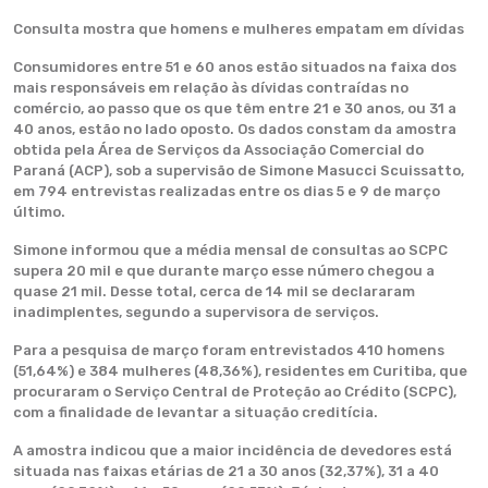
Consulta mostra que homens e mulheres empatam em dívidas
Consumidores entre 51 e 60 anos estão situados na faixa dos
mais responsáveis em relação às dívidas contraídas no
comércio, ao passo que os que têm entre 21 e 30 anos, ou 31 a
40 anos, estão no lado oposto. Os dados constam da amostra
obtida pela Área de Serviços da Associação Comercial do
Paraná (ACP), sob a supervisão de Simone Masucci Scuissatto,
em 794 entrevistas realizadas entre os dias 5 e 9 de março
último.
Simone informou que a média mensal de consultas ao SCPC
supera 20 mil e que durante março esse número chegou a
quase 21 mil. Desse total, cerca de 14 mil se declararam
inadimplentes, segundo a supervisora de serviços.
Para a pesquisa de março foram entrevistados 410 homens
(51,64%) e 384 mulheres (48,36%), residentes em Curitiba, que
procuraram o Serviço Central de Proteção ao Crédito (SCPC),
com a finalidade de levantar a situação creditícia.
A amostra indicou que a maior incidência de devedores está
situada nas faixas etárias de 21 a 30 anos (32,37%), 31 a 40