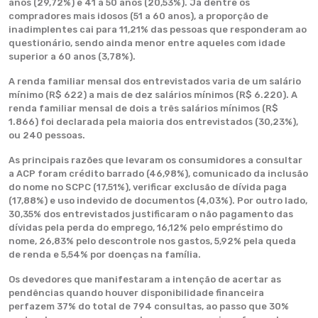
anos (29,72%) e 41 a 50 anos (20,53%). Já dentre os
compradores mais idosos (51 a 60 anos), a proporção de
inadimplentes cai para 11,21% das pessoas que responderam ao
questionário, sendo ainda menor entre aqueles com idade
superior a 60 anos (3,78%).
A renda familiar mensal dos entrevistados varia de um salário
mínimo (R$ 622) a mais de dez salários mínimos (R$ 6.220). A
renda familiar mensal de dois a três salários mínimos (R$
1.866) foi declarada pela maioria dos entrevistados (30,23%),
ou 240 pessoas.
As principais razões que levaram os consumidores a consultar
a ACP foram crédito barrado (46,98%), comunicado da inclusão
do nome no SCPC (17,51%), verificar exclusão de dívida paga
(17,88%) e uso indevido de documentos (4,03%). Por outro lado,
30,35% dos entrevistados justificaram o não pagamento das
dívidas pela perda do emprego, 16,12% pelo empréstimo do
nome, 26,83% pelo descontrole nos gastos, 5,92% pela queda
de renda e 5,54% por doenças na família.
Os devedores que manifestaram a intenção de acertar as
pendências quando houver disponibilidade financeira
perfazem 37% do total de 794 consultas, ao passo que 30%