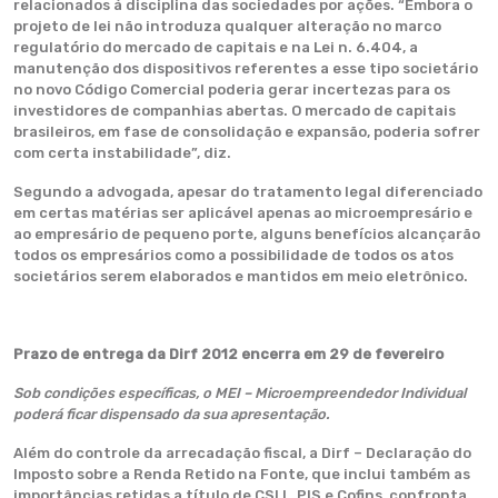
relacionados à disciplina das sociedades por ações. “Embora o
projeto de lei não introduza qualquer alteração no marco
regulatório do mercado de capitais e na Lei n. 6.404, a
manutenção dos dispositivos referentes a esse tipo societário
no novo Código Comercial poderia gerar incertezas para os
investidores de companhias abertas. O mercado de capitais
brasileiros, em fase de consolidação e expansão, poderia sofrer
com certa instabilidade”, diz.
Segundo a advogada, apesar do tratamento legal diferenciado
em certas matérias ser aplicável apenas ao microempresário e
ao empresário de pequeno porte, alguns benefícios alcançarão
todos os empresários como a possibilidade de todos os atos
societários serem elaborados e mantidos em meio eletrônico.
Prazo de entrega da Dirf 2012 encerra em 29 de fevereiro
Sob condições específicas, o MEI – Microempreendedor Individual
poderá ficar dispensado da sua apresentação.
Além do controle da arrecadação fiscal, a Dirf – Declaração do
Imposto sobre a Renda Retido na Fonte, que inclui também as
importâncias retidas a título de CSLL, PIS e Cofins, confronta