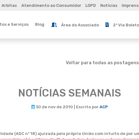
Arbitac
Atendimento ao Consumidor
LGPD
Notícias
Imprens
os e Serviços
Blog
Área do Associado
2ª Via Bolet
Voltar para todas as postagens
NOTÍCIAS SEMANAIS
30 de nov de 2010 | Escrito por
ACP
dade (ADC nº 18) ajuizada pela própria União com intuito de por um