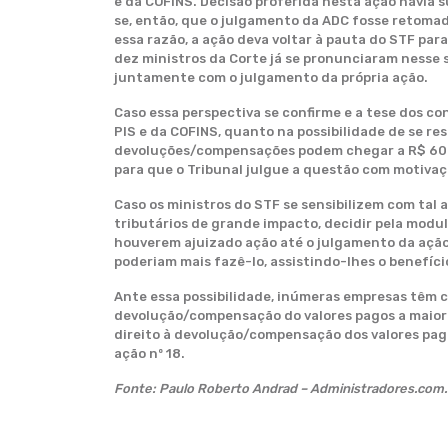
e da COFINS. Decisão proferida nesta ação havia s
se, então, que o julgamento da ADC fosse retomado
essa razão, a ação deva voltar à pauta do STF par
dez ministros da Corte já se pronunciaram nesse s
juntamente com o julgamento da própria ação.
Caso essa perspectiva se confirme e a tese dos co
PIS e da COFINS, quanto na possibilidade de se re
devoluções/compensações podem chegar a R$ 60 bi
para que o Tribunal julgue a questão com motivaç
Caso os ministros do STF se sensibilizem com tal 
tributários de grande impacto, decidir pela modu
houverem ajuizado ação até o julgamento da açã
poderiam mais fazê-lo, assistindo-lhes o benefíc
Ante essa possibilidade, inúmeras empresas têm co
devolução/compensação do valores pagos a maior d
direito à devolução/compensação dos valores pago
ação nº 18.
Fonte: Paulo Roberto Andrad – Administradores.com.