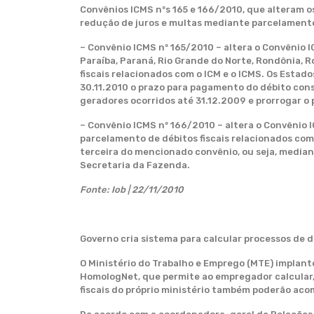
Convênios ICMS nºs 165 e 166/2010, que alteram 
redução de juros e multas mediante parcelamento 
– Convênio ICMS nº 165/2010 – altera o Convênio I
Paraíba, Paraná, Rio Grande do Norte, Rondônia, R
fiscais relacionados com o ICM e o ICMS. Os Estad
30.11.2010 o prazo para pagamento do débito cons
geradores ocorridos até 31.12.2009 e prorrogar o
– Convênio ICMS nº 166/2010 – altera o Convênio I
parcelamento de débitos fiscais relacionados com
terceira do mencionado convênio, ou seja, media
Secretaria da Fazenda.
Fonte: Iob | 22/11/2010
Governo cria sistema para calcular processos de 
O Ministério do Trabalho e Emprego (MTE) implant
HomologNet, que permite ao empregador calcular, p
fiscais do próprio ministério também poderão acom