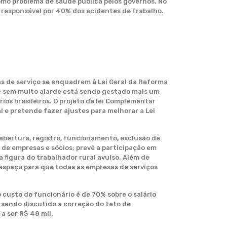
mo problema de saúde pública pelos governos. No
 é responsável por 40% dos acidentes de trabalho.
s de serviço se enquadrem à Lei Geral da Reforma
 e sem muito alarde está sendo gestado mais um
ios brasileiros. O projeto de lei Complementar
 e pretende fazer ajustes para melhorar a Lei
abertura, registro, funcionamento, exclusão de
o de empresas e sócios; prevê a participação em
a figura do trabalhador rural avulso. Além de
 espaço para que todas as empresas de serviços
custo do funcionário é de 70% sobre o salário
sendo discutido a correção do teto de
a ser R$ 48 mil.