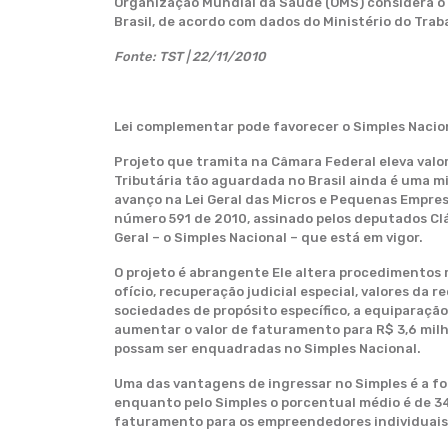
Organização Mundial da Saúde (OMS) considera o 
Brasil, de acordo com dados do Ministério do Trab
Fonte: TST | 22/11/2010
Lei complementar pode favorecer o Simples Nacio
Projeto que tramita na Câmara Federal eleva valo
Tributária tão aguardada no Brasil ainda é uma m
avanço na Lei Geral das Micros e Pequenas Empresa
número 591 de 2010, assinado pelos deputados Cláu
Geral – o Simples Nacional – que está em vigor.
O projeto é abrangente Ele altera procedimentos 
ofício, recuperação judicial especial, valores da 
sociedades de propósito específico, a equiparação
aumentar o valor de faturamento para R$ 3,6 milhõ
possam ser enquadradas no Simples Nacional.
Uma das vantagens de ingressar no Simples é a fo
enquanto pelo Simples o porcentual médio é de 3
faturamento para os empreendedores individuais. Ho