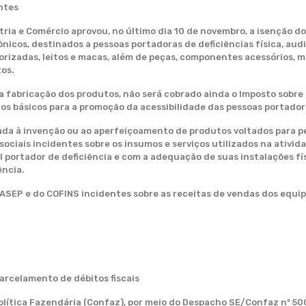
ntes
ia e Comércio aprovou, no último dia 10 de novembro, a isenção do 
nicos, destinados a pessoas portadoras de deficiências física, audi
torizadas, leitos e macas, além de peças, componentes acessórios, 
tos.
 fabricação dos produtos, não será cobrado ainda o Imposto sobre a
ios básicos para a promoção da acessibilidade das pessoas portador
ada à invenção ou ao aperfeiçoamento de produtos voltados para pe
 sociais incidentes sobre os insumos e serviços utilizados na ativi
ortador de deficiência e com a adequação de suas instalações físi
ência.
/PASEP e do COFINS incidentes sobre as receitas de vendas dos equ
arcelamento de débitos fiscais
olítica Fazendária (Confaz), por meio do Despacho SE/Confaz nº 50