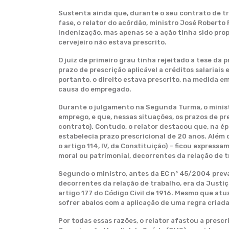
Sustenta ainda que, durante o seu contrato de tr
fase, o relator do acórdão, ministro José Roberto 
indenização, mas apenas se a ação tinha sido pro
cervejeiro não estava prescrito.
O juiz de primeiro grau tinha rejeitado a tese da
prazo de prescrição aplicável a créditos salariais 
portanto, o direito estava prescrito, na medida 
causa do empregado.
Durante o julgamento na Segunda Turma, o minist
emprego, e que, nessas situações, os prazos de pre
contrato). Contudo, o relator destacou que, na ép
estabelecia prazo prescricional de 20 anos. Além
o artigo 114, IV, da Constituição) – ficou expres
moral ou patrimonial, decorrentes da relação de t
Segundo o ministro, antes da EC nº 45/2004 preva
decorrentes da relação de trabalho, era da Justiç
artigo 177 do Código Civil de 1916. Mesmo que atu
sofrer abalos com a aplicação de uma regra criad
Por todas essas razões, o relator afastou a presc