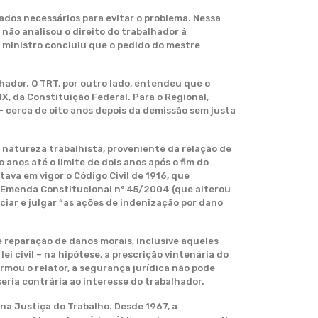
dos necessários para evitar o problema. Nessa
 não analisou o direito do trabalhador à
O ministro concluiu que o pedido do mestre
hador. O TRT, por outro lado, entendeu que o
XIX, da Constituição Federal. Para o Regional,
– cerca de oito anos depois da demissão sem justa
natureza trabalhista, proveniente da relação de
 anos até o limite de dois anos após o fim do
ava em vigor o Código Civil de 1916, que
a Emenda Constitucional nº 45/2004 (que alterou
ciar e julgar “as ações de indenização por dano
 reparação de danos morais, inclusive aqueles
i civil – na hipótese, a prescrição vintenária do
rmou o relator, a segurança jurídica não pode
ria contrária ao interesse do trabalhador.
 na Justiça do Trabalho. Desde 1967, a