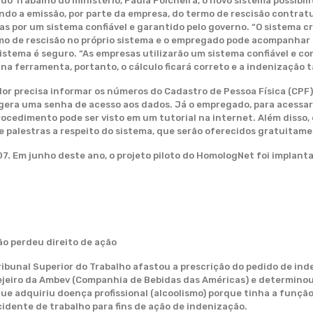
 Trabalho do ministério, Paula Polcheira, o novo sistema possibilit
ando a emissão, por parte da empresa, do termo de rescisão contrat
s por um sistema confiável e garantido pelo governo. “O sistema cr
mo de rescisão no próprio sistema e o empregado pode acompanhar 
sistema é seguro. “As empresas utilizarão um sistema confiável e
s na ferramenta, portanto, o cálculo ficará correto e a indenização
or precisa informar os números do Cadastro de Pessoa Física (CPF)
gera uma senha de acesso aos dados. Já o empregado, para acessar 
rocedimento pode ser visto em um tutorial na internet. Além disso, 
e palestras a respeito do sistema, que serão oferecidos gratuitame
 Em junho deste ano, o projeto piloto do HomologNet foi implantad
o perdeu direito de ação
bunal Superior do Trabalho afastou a prescrição do pedido de ind
ejeiro da Ambev (Companhia de Bebidas das Américas) e determinou 
que adquiriu doença profissional (alcoolismo) porque tinha a funçã
idente de trabalho para fins de ação de indenização.