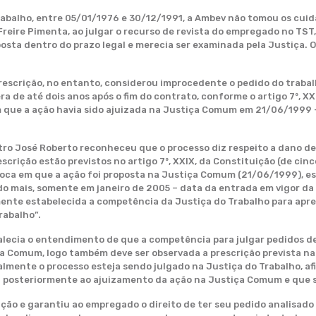
abalho, entre 05/01/1976 e 30/12/1991, a Ambev não tomou os cuida
Freire Pimenta, ao julgar o recurso de revista do empregado no TST,
posta dentro do prazo legal e merecia ser examinada pela Justiça. 
 prescrição, no entanto, considerou improcedente o pedido do trabal
era de até dois anos após o fim do contrato, conforme o artigo 7º, X
em que a ação havia sido ajuizada na Justiça Comum em 21/06/1999 
ro José Roberto reconheceu que o processo diz respeito a dano de 
scrição estão previstos no artigo 7º, XXIX, da Constituição (de cinco
oca em que a ação foi proposta na Justiça Comum (21/06/1999), est
 do mais, somente em janeiro de 2005 – data da entrada em vigor d
samente estabelecida a competência da Justiça do Trabalho para apre
rabalho”.
lecia o entendimento de que a competência para julgar pedidos de
a Comum, logo também deve ser observada a prescrição prevista na le
almente o processo esteja sendo julgado na Justiça do Trabalho, afi
a posteriormente ao ajuizamento da ação na Justiça Comum e que se
rição e garantiu ao empregado o direito de ter seu pedido analisado