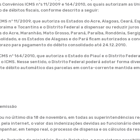
os Convênios ICMS nºs 11/2009 e 164/2010, os quais autorizam as
de débitos fiscais, conforme descrito a seguir:
CMS nº 11/2009, que autoriza os Estados do Acre, Alagoas, Ceará, Es
oraima e Tocantins e o Distrito Federal a dispensar ou reduzir jur
os do Acre, Maranhão, Mato Grosso, Paraná, Paraíba, Rondônia, Serg
olidado, e os Estados de Alagoas e do Pará ficam autorizados a con
 prazo para pagamento do débito consolidado até 24.12.2010.
CMS nº 164/2010, que autoriza o Estado do Piauí e o Distrito Feder
 o ICMS. Nesse sentido, o Distrito Federal poderá adotar forma div
nte débito automático das parcelas em conta-corrente mantida em
demissão
ou no último dia 18 de novembro, em todas as superintendências re
ela internet, o valor das indenizações devidas ao funcionário demi
panhar, em tempo real, o processo de dispensa e os cálculos da res