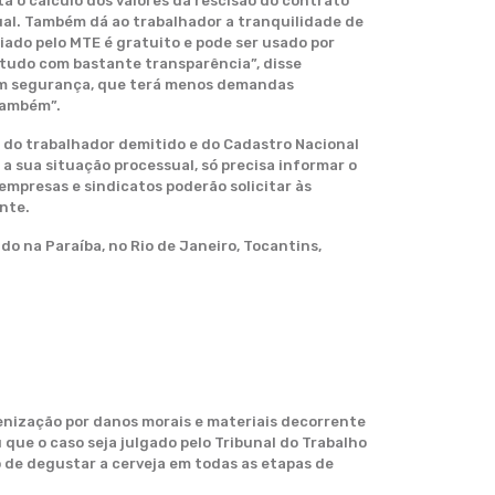
a o cálculo dos valores da rescisão do contrato
ual. Também dá ao trabalhador a tranquilidade de
iado pelo MTE é gratuito e pode ser usado por
tudo com bastante transparência”, disse
 com segurança, que terá menos demandas
 também”.
 do trabalhador demitido e do Cadastro Nacional
a sua situação processual, só precisa informar o
empresas e sindicatos poderão solicitar às
nte.
o na Paraíba, no Rio de Janeiro, Tocantins,
enização por danos morais e materiais decorrente
que o caso seja julgado pelo Tribunal do Trabalho
o de degustar a cerveja em todas as etapas de