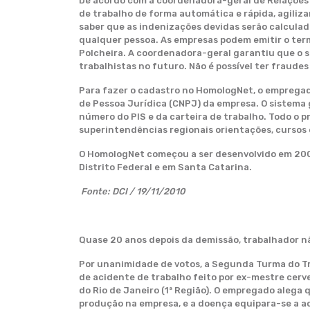
De acordo com a coordenadora-geral de Relações do
de trabalho de forma automática e rápida, agiliz
saber que as indenizações devidas serão calculada
qualquer pessoa. As empresas podem emitir o ter
Polcheira. A coordenadora-geral garantiu que o 
trabalhistas no futuro. Não é possível ter fraude
Para fazer o cadastro no HomologNet, o empregad
de Pessoa Jurídica (CNPJ) da empresa. O sistema 
número do PIS e da carteira de trabalho. Todo o p
superintendências regionais orientações, cursos 
O HomologNet começou a ser desenvolvido em 2007.
Distrito Federal e em Santa Catarina.
Fonte: DCI / 19/11/2010
Quase 20 anos depois da demissão, trabalhador nã
Por unanimidade de votos, a Segunda Turma do Tri
de acidente de trabalho feito por ex-mestre cerv
do Rio de Janeiro (1ª Região). O empregado alega 
produção na empresa, e a doença equipara-se a ac