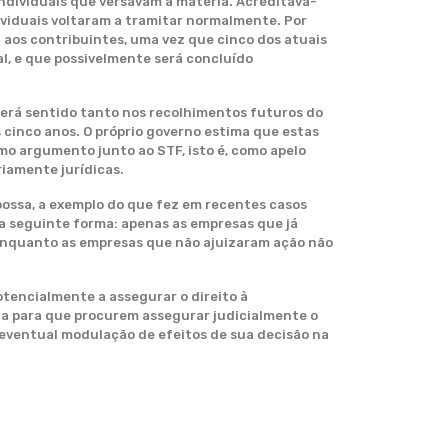
 individuais que versavam a matéria. Acreditava-
dividuais voltaram a tramitar normalmente. Por
l aos contribuintes, uma vez que cinco dos atuais
al, e que possivelmente será concluído
e será sentido tanto nos recolhimentos futuros do
 cinco anos. O próprio governo estima que estas
o argumento junto ao STF, isto é, como apelo
riamente jurídicas.
 possa, a exemplo do que fez em recentes casos
da seguinte forma: apenas as empresas que já
enquanto as empresas que não ajuizaram ação não
otencialmente a assegurar o direito à
ta para que procurem assegurar judicialmente o
 eventual modulação de efeitos de sua decisão na