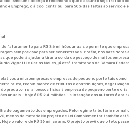
alcoolismo uma doença e recomenda que o assunto seja tratado co
alho e Emprego, o álcool contribui para 50% das faltas ao serviço e
nal
r de faturamento para R$ 3,6 milhões anuais e permite que empresa
iragem sem previsão para ser concretizada. Porém, nos bastidores
s que poderá ajudar a tirar a corda do pescoço de muitos empresár
dio Vignatti e Carlos Melles, já está tramitando na Câmara Federal
relativos a microempresas e empresas de pequeno porte tais como: 
receita bruta, recolhimento de tributos e contribuições, negativaçã
 do produtor rural pessoa física à empresa de pequeno porte e cria 
es anuais – hoje é R$ 2,4 milhões – a intenção dos autores é abrir
lha de pagamento dos empregados. Pelo regime tributário normal o 
4%, menos da metade No projeto de Lei Complementar também está 
je o valor é de R$ 36 mil ao ano. O projeto prevê que o teto passe 