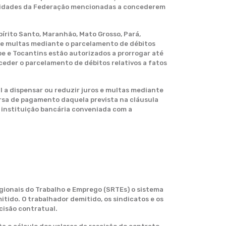
 Unidades da Federação mencionadas a concederem
pírito Santo, Maranhão, Mato Grosso, Pará,
os e multas mediante o parcelamento de débitos
ipe e Tocantins estão autorizados a prorrogar até
ceder o parcelamento de débitos relativos a fatos
al a dispensar ou reduzir juros e multas mediante
ersa de pagamento daquela prevista na cláusula
 instituição bancária conveniada com a
gionais do Trabalho e Emprego (SRTEs) o sistema
tido. O trabalhador demitido, os sindicatos e os
cisão contratual.