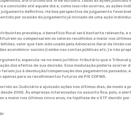
uspendido, até o último dia 15 de outubro, todas as ações judiciais
 e concluído até aquele dia e, como isso não ocorreu, as ações in
a julgamento definitivo. Há boa perspectiva de julgamento favoráve
entido por ocasião do julgamento já iniciado de uma ação individu
ntribuintes prevaleça, o benefício fiscal será bastante relevante, 
stituírem ou compensarem os valores recolhidos a maior nos últimos
lhões, valor que tem sido usado pela Advocacia Geral da União com
ões econômico-sociais (rombo nas contas públicas etc.) e não prop
argumento, especula-se no meio jurídico-tributário que o Tribunal
lação dos efeitos de sua decisão. Essa modulação poderia ocorrer 
o fariam jus à devolução/compensação dos pagamentos passados, 
io apenas para os recolhimentos futuros de PIS COFINS.
rrido ao Judiciário e ajuizado ações nos últimos dias, de modo a p
esde 2005. Às empresas interessadas no assunto fica, pois, o aler
s a maior nos últimos cinco anos, na hipótese de o STF decidir por
br