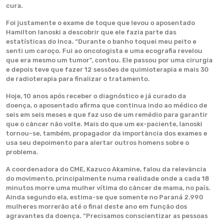
cura.
Foi justamente o exame de toque que levou o aposentado
Hamilton Ianoski a descobrir que ele fazia parte das
estatísticas do Inca. “Durante o banho toquei meu peito e
senti um caroço. Fui ao oncologista e uma ecografia revelou
que era mesmo um tumor”, contou. Ele passou por uma cirurgia
e depois teve que fazer 12 sessões de quimioterapia e mais 30
de radioterapia para finalizar o tratamento.
Hoje, 10 anos após receber o diagnóstico e já curado da
doença, o aposentado afirma que continua indo ao médico de
seis em seis meses e que faz uso de um remédio para garantir
que o câncer não volte. Mais do que um ex-paciente, Ianoski
tornou-se, também, propagador da importância dos exames e
usa seu depoimento para alertar outros homens sobre o
problema.
A coordenadora do CME, Kazuco Akamine, falou da relevância
do movimento, principalmente numa realidade onde a cada 18
minutos morre uma mulher vítima do câncer de mama, no país.
Ainda segundo ela, estima-se que somente no Paraná 2.990
mulheres morrerão até o final deste ano em função dos
agravantes da doença. “Precisamos conscientizar as pessoas