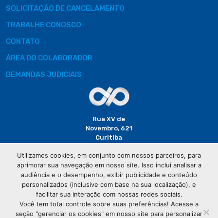
SOLICITAÇÃO DE CANCELAMENTO
TRABALHE CONOSCO
CONTATO
ÁREA DO COLABORADOR
DEMANDAS JUDICIAIS
Rua XV de
Novembro, 621
Curitiba
CEP: 80020-310
Utilizamos cookies, em conjunto com nossos parceiros, para
aprimorar sua navegação em nosso site. Isso inclui analisar a
(41) 3320-
audiência e o desempenho, exibir publicidade e conteúdo
2929
personalizados (inclusive com base na sua localização), e
facilitar sua interação com nossas redes sociais.
Você tem total controle sobre suas preferências! Acesse a
seção "gerenciar os cookies" em nosso site para personalizar