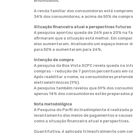
endividados.
A renda familiar dos consumidores está comprom
34% dos consumidores, e acima de 50% de compr
Situação financeira atual e perspectivas futuras
A pesquisa apontou queda de 26% para 20% na fat
afirmaram que a situação está melhor. Em compar
elas aumentaram. Analisando um espaço menor de 
para 50% e aumentaram para 26%.
Intenção de compra
A pesquisa da Boa Vista SCPC revela queda na in
compras – redução de 7 pontos percentuais em co
Após reabilitar o nome, os consumidores pretende
eletroeletrônicos (9%).
A pesquisa também revelou que 59% dos consumid
apenas 14% dos consumidores estão preparados par
Nota metodológica
A Pesquisa do Perfil do Inadimplente é realizada pe
levantamento dos meios de pagamentos e causas q
como a situação financeira atual e perspectivas.
Quantitativa, é aplicada trimestralmente com co