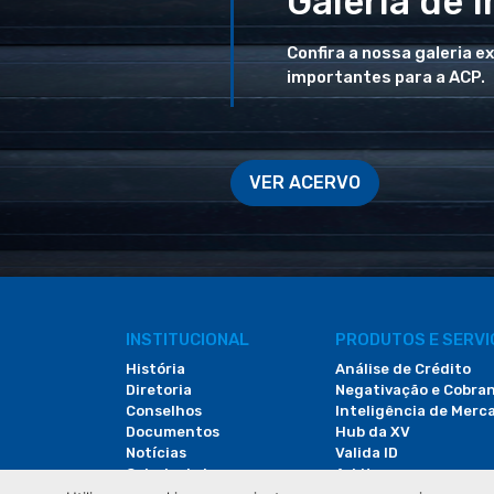
Galeria de 
Confira a nossa galeria e
importantes para a ACP.
VER ACERVO
INSTITUCIONAL
PRODUTOS E SERV
História
Análise de Crédito
Diretoria
Negativação e Cobra
Conselhos
Inteligência de Merc
Documentos
Hub da XV
Notícias
Valida ID
Galeria de Imagens
Arbitac