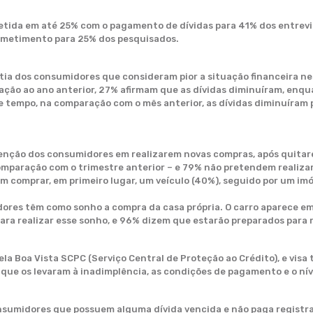
etida em até 25% com o pagamento de dívidas para 41% dos entrev
ometimento para 25% dos pesquisados.
ia dos consumidores que consideram pior a situação financeira ne
ação ao ano anterior, 27% afirmam que as dívidas diminuíram, enq
tempo, na comparação com o mês anterior, as dívidas diminuíram 
tenção dos consumidores em realizarem novas compras, após quitar
mparação com o trimestre anterior – e 79% não pretendem realiza
m comprar, em primeiro lugar, um veículo (40%), seguido por um imó
ores têm como sonho a compra da casa própria. O carro aparece e
a realizar esse sonho, e 96% dizem que estarão preparados para r
la Boa Vista SCPC (Serviço Central de Proteção ao Crédito), e visa t
ue os levaram à inadimplência, as condições de pagamento e o ní
nsumidores que possuem alguma dívida vencida e não paga registra