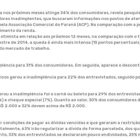
a nos próximos meses atinge 34% dos consumidores, revela pesquisa
dores inadimplentes, que buscaram informações nos postos de aten
pela Associação Comercial do Paraná (ACP). Na comparação com a pes
imento da renda.
r otimista em relação aos próximos 12 meses, na comparação com o 
tre de 2014, a queda é ainda mais intensa (15 pontos percentuais)
do mercado de trabalho.
plência para 31% dos consumidores. Em seguida, aparece o descont
icos gerou a inadimplência para 22% dos entrevistados, seguido po
ou a inadimplência foi o carnê ou boleto para 29% dos entrevista
9%) e cheque especial (7%). Quanto ao valor, 30% dos consumidores 
R$ 2.000 e 32% devem acima de R$ 2.000.
r condições de pagar as dívidas vencidas e que geraram a restriçã
almente, 63% irão regularizar a dívida de forma parcelada, dos qua
nto, 33% dos entrevistados se declararam pouco endividados, 25%