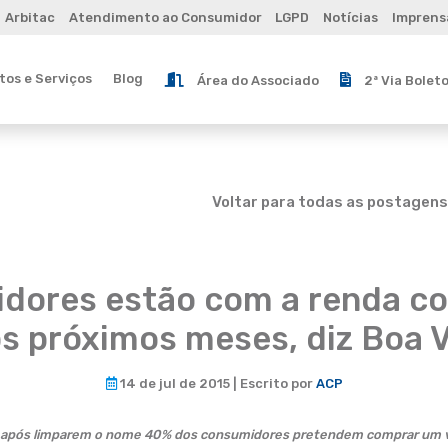
Arbitac
Atendimento ao Consumidor
LGPD
Notícias
Imprens
os e Serviços
Blog
Área do Associado
2ª Via Bolet
Voltar para todas as postagens
dores estão com a renda 
os próximos meses, diz Boa 
14 de jul de 2015 | Escrito por
ACP
; após limparem o nome 40% dos consumidores pretendem comprar um ve