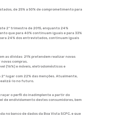
istados, de 25% a 50% de comprometimento para
ste 2º trimestre de 2015, enquanto 24%
uanto que para 40% continuam iguais e para 33%
para 24% dos entrevistados, continuam iguais
em as dívidas: 21% pretendem realizar novas
r novas compras.
vel (16%) e móveis, eletrodomésticos e
m 2º lugar com 22% das menções. Atualmente,
ealizá-lo no futuro.
raçar o perfil do inadimplente a partir do
vel de endividamento destes consumidores, bem
da no banco de dados da Boa Vista SCPC, e que