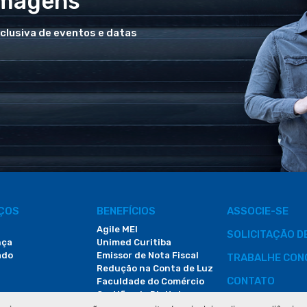
Imagens
xclusiva de eventos e datas
IÇOS
BENEFÍCIOS
ASSOCIE-SE
Agile MEI
SOLICITAÇÃO 
nça
Unimed Curitiba
ado
Emissor de Nota Fiscal
TRABALHE CON
Redução na Conta de Luz
CONTATO
Faculdade do Comércio
Certificado Digital
ÁREA DO COLA