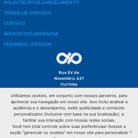
SOLICITAÇÃO DE CANCELAMENTO
TRABALHE CONOSCO
CONTATO
ÁREA DO COLABORADOR
DEMANDAS JUDICIAIS
Rua XV de
Novembro, 621
Curitiba
CEP: 80020-310
Utilizamos cookies, em conjunto com nossos parceiros, para
aprimorar sua navegação em nosso site. Isso inclui analisar a
(41) 3320-
audiência e o desempenho, exibir publicidade e conteúdo
2929
personalizados (inclusive com base na sua localização), e
facilitar sua interação com nossas redes sociais.
Você tem total controle sobre suas preferências! Acesse a
seção "gerenciar os cookies" em nosso site para personalizar