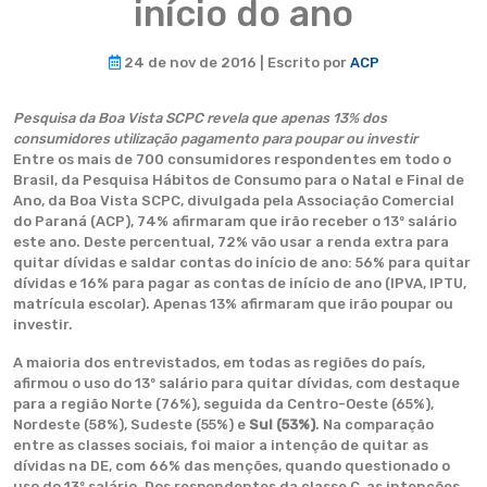
início do ano
24 de nov de 2016 | Escrito por
ACP
Pesquisa da Boa Vista SCPC revela que apenas 13% dos
consumidores utilização pagamento para poupar ou investir
Entre os mais de 700 consumidores respondentes em todo o
Brasil, da Pesquisa Hábitos de Consumo para o Natal e Final de
Ano, da Boa Vista SCPC, divulgada pela Associação Comercial
do Paraná (ACP), 74% afirmaram que irão receber o 13º salário
este ano. Deste percentual, 72% vão usar a renda extra para
quitar dívidas e saldar contas do início de ano: 56% para quitar
dívidas e 16% para pagar as contas de início de ano (IPVA, IPTU,
matrícula escolar). Apenas 13% afirmaram que irão poupar ou
investir.
A maioria dos entrevistados, em todas as regiões do país,
afirmou o uso do 13º salário para quitar dívidas, com destaque
para a região Norte (76%), seguida da Centro-Oeste (65%),
Nordeste (58%), Sudeste (55%) e
Sul (53%)
. Na comparação
entre as classes sociais, foi maior a intenção de quitar as
dívidas na DE, com 66% das menções, quando questionado o
uso do 13º salário. Dos respondentes da classe C, as intenções