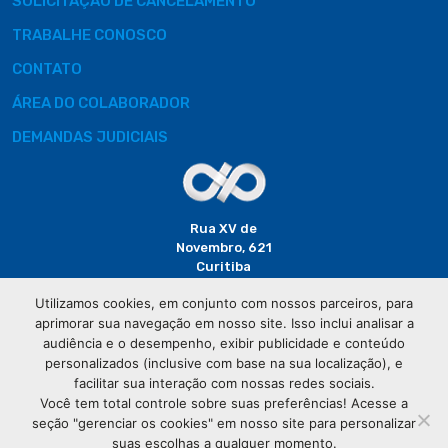
SOLICITAÇÃO DE CANCELAMENTO
TRABALHE CONOSCO
CONTATO
ÁREA DO COLABORADOR
DEMANDAS JUDICIAIS
Rua XV de
Novembro, 621
Curitiba
CEP: 80020-310
Utilizamos cookies, em conjunto com nossos parceiros, para
aprimorar sua navegação em nosso site. Isso inclui analisar a
(41) 3320-
audiência e o desempenho, exibir publicidade e conteúdo
2929
personalizados (inclusive com base na sua localização), e
facilitar sua interação com nossas redes sociais.
Você tem total controle sobre suas preferências! Acesse a
seção "gerenciar os cookies" em nosso site para personalizar
suas escolhas a qualquer momento.