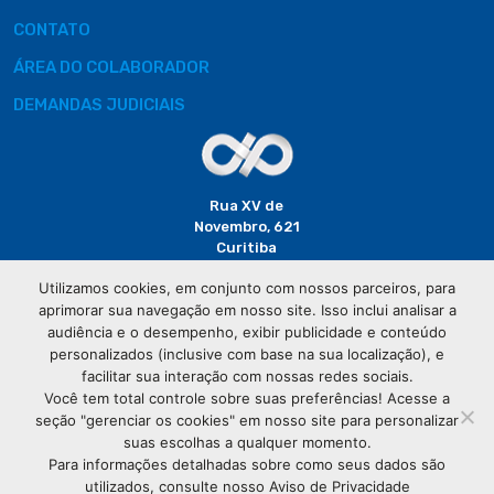
CONTATO
ÁREA DO COLABORADOR
DEMANDAS JUDICIAIS
Rua XV de
Novembro, 621
Curitiba
CEP: 80020-310
Utilizamos cookies, em conjunto com nossos parceiros, para
aprimorar sua navegação em nosso site. Isso inclui analisar a
(41) 3320-
audiência e o desempenho, exibir publicidade e conteúdo
2929
personalizados (inclusive com base na sua localização), e
facilitar sua interação com nossas redes sociais.
Você tem total controle sobre suas preferências! Acesse a
seção "gerenciar os cookies" em nosso site para personalizar
suas escolhas a qualquer momento.
Para informações detalhadas sobre como seus dados são
utilizados, consulte nosso Aviso de Privacidade
© Copyright
Associação Comercial do Paraná
- Todos os