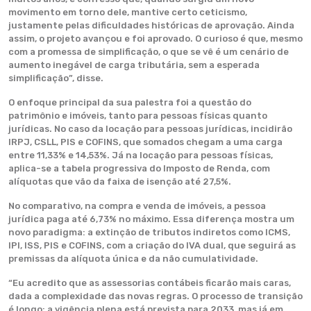
movimento em torno dele, mantive certo ceticismo,
justamente pelas dificuldades históricas de aprovação. Ainda
assim, o projeto avançou e foi aprovado. O curioso é que, mesmo
com a promessa de simplificação, o que se vê é um cenário de
aumento inegável de carga tributária, sem a esperada
simplificação”, disse.
O enfoque principal da sua palestra foi a questão do
patrimônio e imóveis, tanto para pessoas físicas quanto
jurídicas. No caso da locação para pessoas jurídicas, incidirão
IRPJ, CSLL, PIS e COFINS, que somados chegam a uma carga
entre 11,33% e 14,53%. Já na locação para pessoas físicas,
aplica-se a tabela progressiva do Imposto de Renda, com
alíquotas que vão da faixa de isenção até 27,5%.
No comparativo, na compra e venda de imóveis, a pessoa
jurídica paga até 6,73% no máximo. Essa diferença mostra um
novo paradigma: a extinção de tributos indiretos como ICMS,
IPI, ISS, PIS e COFINS, com a criação do IVA dual, que seguirá as
premissas da alíquota única e da não cumulatividade.
“Eu acredito que as assessorias contábeis ficarão mais caras,
dada a complexidade das novas regras. O processo de transição
é longo: a vigência plena está prevista para 2033, mas já em