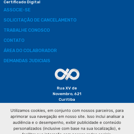
Certificado Digital
ASSOCIE-SE
SOLICITAÇÃO DE CANCELAMENTO
TRABALHE CONOSCO
CONTATO
ÁREA DO COLABORADOR
DEMANDAS JUDICIAIS
Rua XV de
Novembro, 621
Curitiba
CEP: 80020-310
Utilizamos cookies, em conjunto com nossos parceiros, para
aprimorar sua navegação em nosso site. Isso inclui analisar a
(41) 3320-
audiência e o desempenho, exibir publicidade e conteúdo
2929
personalizados (inclusive com base na sua localização), e