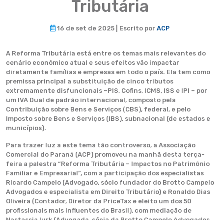
Tributária
16 de set de 2025 | Escrito por
ACP
A Reforma Tributária está entre os temas mais relevantes do
cenário econômico atual e seus efeitos vão impactar
diretamente famílias e empresas em todo o país. Ela tem como
premissa principal a substituição de cinco tributos
extremamente disfuncionais –PIS, Cofins, ICMS, ISS e IPI – por
um IVA Dual de padrão internacional, composto pela
Contribuição sobre Bens e Serviços (CBS), federal, e pelo
Imposto sobre Bens e Serviços (IBS), subnacional (de estados e
municípios).
Para trazer luz a este tema tão controverso, a Associação
Comercial do Paraná (ACP) promoveu na manhã desta terça-
feira a palestra “Reforma Tributária – Impactos no Patrimônio
Familiar e Empresarial”, com a participação dos especialistas
Ricardo Campelo (Advogado, sócio fundador do Brotto Campelo
Advogados e especialista em Direito Tributário) e Ronaldo Dias
Oliveira (Contador, Diretor da PriceTax e eleito um dos 50
profissionais mais influentes do Brasil), com mediação de
Nastassia Iurk (Advogada, sócia da Brotto Campelo Advogados