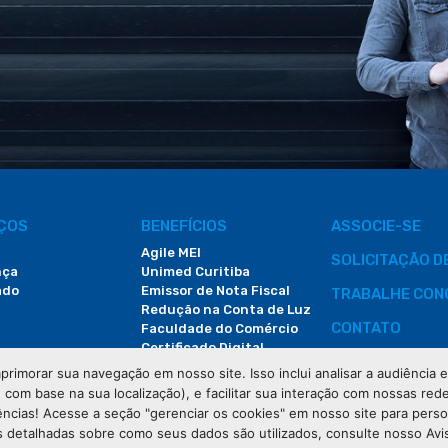
IÇOS
BENEFÍCIOS
ASSOCIE-SE
Agile MEI
SOLICITAÇÃO 
nça
Unimed Curitiba
ado
Emissor de Nota Fiscal
TRABALHE CON
Redução na Conta de Luz
CONTATO
Faculdade do Comércio
Certificado Digital
ÁREA DO COLA
primorar sua navegação em nosso site. Isso inclui analisar a audiência
e com base na sua localização), e facilitar sua interação com nossas rede
DEMANDAS JUDI
ências! Acesse a seção "gerenciar os cookies" em nosso site para pers
 detalhadas sobre como seus dados são utilizados, consulte nosso Avi