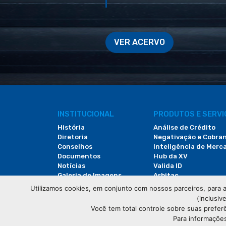
VER ACERVO
INSTITUCIONAL
PRODUTOS E SERV
História
Análise de Crédito
Diretoria
Negativação e Cobra
Conselhos
Inteligência de Merc
Documentos
Hub da XV
Notícias
Valida ID
Galeria de Imagens
Arbitac
Revista do Comércio
Locação de Espaços
Utilizamos cookies, em conjunto com nossos parceiros, para a
(inclusiv
Você tem total controle sobre suas prefer
Para informações