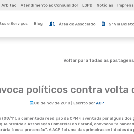
Arbitac
Atendimento ao Consumidor
LGPD
Notícias
Imprens
os e Serviços
Blog
Área do Associado
2ª Via Bolet
Voltar para todas as postagens
voca políticos contra volta
08 de nov de 2010 | Escrito por
ACP
(08/11), a comentada reedição da CPMF, aventada por alguns dos g
, que preside a Associação Comercial do Paraná, convocou “a banca
rária à esta pretensão”. A ACP foi uma das primeiras entidades do 