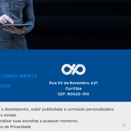
DE CANCELAMENTO
Rua XV de Novembro, 621
OSCO
Curitiba
CEP: 80020-310
BORADOR
 e o desempenho, exibir publicidade e conteúdo personalizados
(41) 3320-2929
s sociais.
CIAIS
onalizar suas escolhas a qualquer momento.
so de Privacidade