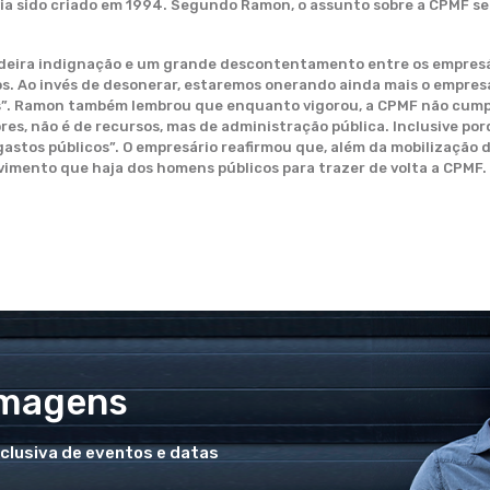
via sido criado em 1994. Segundo Ramon, o assunto sobre a CPMF se
deira indignação e um grande descontentamento entre os empresár
s. Ao invés de desonerar, estaremos onerando ainda mais o empre
s”. Ramon também lembrou que enquanto vigorou, a CPMF não cumpr
res, não é de recursos, mas de administração pública. Inclusive po
gastos públicos”. O empresário reafirmou que, além da mobilização 
mento que haja dos homens públicos para trazer de volta a CPMF. E
Imagens
xclusiva de eventos e datas