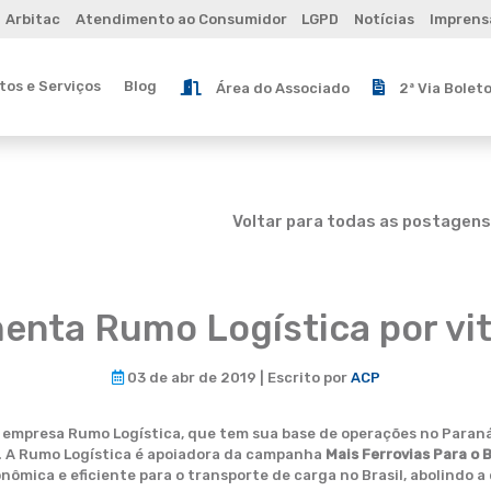
Arbitac
Atendimento ao Consumidor
LGPD
Notícias
Imprens
os e Serviços
Blog
Área do Associado
2ª Via Bolet
Voltar para todas as postagens
nta Rumo Logística por vitó
03 de abr de 2019 | Escrito por
ACP
mpresa Rumo Logística, que tem sua base de operações no Paraná, p
3. A Rumo Logística é apoiadora da campanha
Mais Ferrovias Para o B
nômica e eficiente para o transporte de carga no Brasil, abolindo 