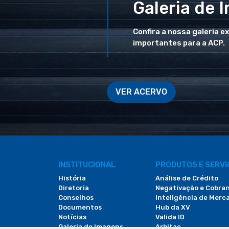
Galeria de 
Confira a nossa galeria e
importantes para a ACP.
VER ACERVO
INSTITUCIONAL
PRODUTOS E SERV
História
Análise de Crédito
Diretoria
Negativação e Cobra
Conselhos
Inteligência de Merc
Documentos
Hub da XV
Notícias
Valida ID
Galeria de Imagens
Arbitac