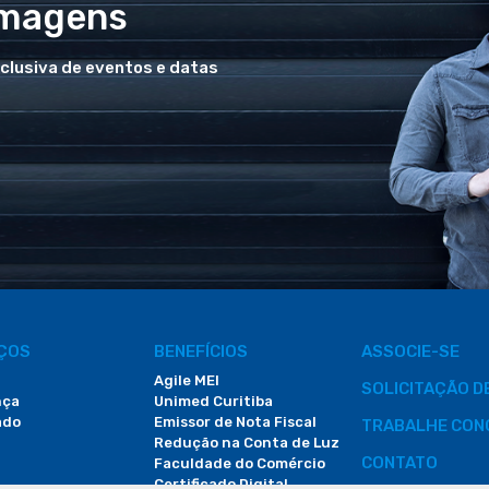
Imagens
xclusiva de eventos e datas
IÇOS
BENEFÍCIOS
ASSOCIE-SE
Agile MEI
SOLICITAÇÃO 
nça
Unimed Curitiba
ado
Emissor de Nota Fiscal
TRABALHE CON
Redução na Conta de Luz
CONTATO
Faculdade do Comércio
Certificado Digital