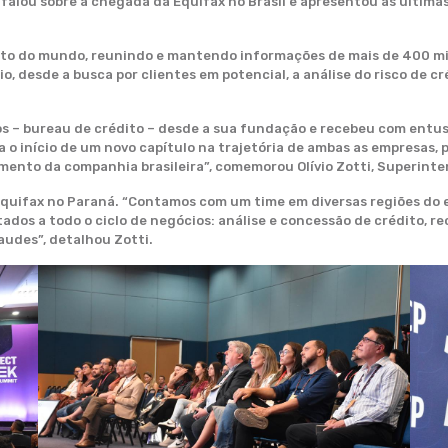
s, falou sobre a chegada da Equifax no Brasil e apresentou as últi
dito do mundo, reunindo e mantendo informações de mais de 400 mi
o, desde a busca por clientes em potencial, a análise do risco de c
ços – bureau de crédito – desde a sua fundação e recebeu com entu
a o início de um novo capítulo na trajetória de ambas as empresas
mento da companhia brasileira”, comemorou Olívio Zotti, Superint
Equifax no Paraná. “Contamos com um time em diversas regiões do 
tados a todo o ciclo de negócios: análise e concessão de crédito, r
udes”, detalhou Zotti.