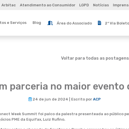
Arbitac
Atendimento ao Consumidor
LGPD
Notícias
Imprens
os e Serviços
Blog
Área do Associado
2ª Via Bolet
Voltar para todas as postagens
m parceria no maior evento d
24 de jun de 2024 | Escrito por
ACP
nnect Week Summit foi palco da palestra presenteada ao público pe
ócios PME da Equifax, Luiz Rufino.