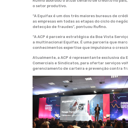
Rufino abordou o atual cenário de crédito no paí
o setor produtivo.
“A Equifax é um dos três maiores bureaus de cré
as empresas em todas as etapas do ciclo do negóci
detecção de fraudes”, pontuou Rufino.
“A ACP é parceira estratégica da Boa Vista Servi
a multinacional Equifax. É uma parceria que marc
conhecimentos expertise que impulsiona o cresci
Atualmente, a ACP é representante exclusiva da 
Comerciais e Sindicatos, para ofertar serviços vol
gerenciamento de carteira e prevenção contra fra