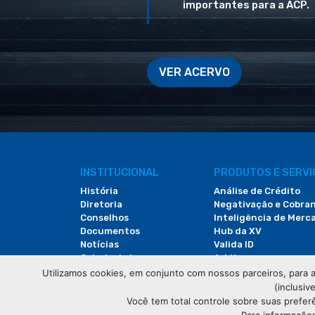
importantes para a ACP.
VER ACERVO
INSTITUCIONAL
PRODUTOS E SERV
História
Análise de Crédito
Diretoria
Negativação e Cobra
Conselhos
Inteligência de Merc
Documentos
Hub da XV
Notícias
Valida ID
Galeria de Imagens
Arbitac
Revista do Comércio
Locação de Espaços
Utilizamos cookies, em conjunto com nossos parceiros, para a
(inclusiv
Você tem total controle sobre suas prefer