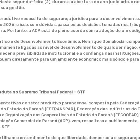
esta segunda-feira (2), durante a abertura do ano judiciário, o no
 sua gestão.
r produtivo necessita de segurança jurídica para o desenvolvimen
 2026, e isso, sem dúvidas, passa pelas decisões tomadas nos três 
ira. Portanto, a ACP está de pleno acordo com a adoção de um códig
ítico e de Desenvolvimento Econômico, Henrique Domakoski, compar
intimamente ligadas ao nível de desenvolvimento de qualquer naçã
ecer a previsibilidade institucional e a confiança nas instituições
ibuem diretamente para um ambiente econômico mais sólido e para 
nduta no Supremo Tribunal Federal – STF
sentativas do setor produtivo paranaense, composto pela Federação
do Estado do Paraná (FETRANSPAR), Federação das Indústrias do E
 e Organização das Cooperativas do Estado do Paraná (FECOOPAR),
ciação Comercial do Paraná (ACP), vem, respeitosa e publicamente,
 STF.
tilham o entendimento de que liberdade, democracia e segurança 