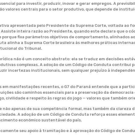
encial para investir, produzir, inovar e gerar empregos. A previsibil
ão valores centrais para o setor produtivo, que depende de institui
iativa apresentada pelo Presidente da Suprema Corte, voltada ao f
 Assiste inteira razão ao Presidente, quando este declara que o có
 porque fixa parâmetros objetivos de comportamento, alinhados a
ta alinha a Suprema Corte brasileira às melhores práticas internac
tucional do Tribunal.
rídica não é um conceito abstrato: ela se traduz em decisões estáv
rodutivas complexas. A adoção de um Código de Conduta contribui 
duzir incertezas institucionais, sem qualquer prejuízo à independênc
 em manifestações recentes, o G7 do Paraná entende que a particip
ituições são caminhos essenciais para a preservação da democraci
go, civilidade e respeito às regras do jogo — valores que também or
re não apenas de sua competência formal, mas também da clareza d
sociedade. A adoção de um Código de Conduta reforça esses element
escimento econômico sustentável do país.
icamente seu apoio à tramitação e à aprovação do Código de Condu