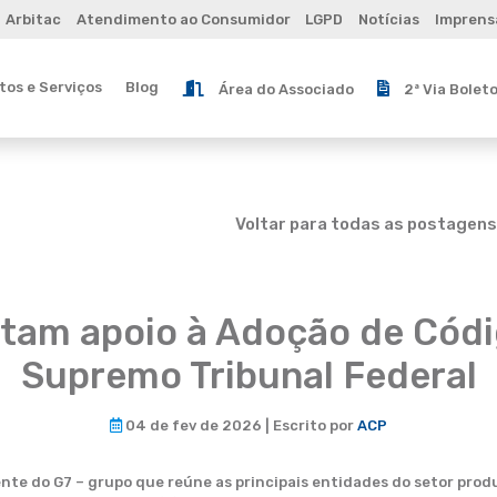
Arbitac
Atendimento ao Consumidor
LGPD
Notícias
Imprens
os e Serviços
Blog
Área do Associado
2ª Via Bolet
Voltar para todas as postagens
tam apoio à Adoção de Cód
Supremo Tribunal Federal
04 de fev de 2026 | Escrito por
ACP
te do G7 – grupo que reúne as principais entidades do setor produ