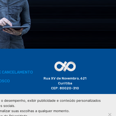
DE CANCELAMENTO
Rua XV de Novembro, 621
OSCO
Curitiba
CEP: 80020-310
BORADOR
 e o desempenho, exibir publicidade e conteúdo personalizados
(41) 3320-2929
s sociais.
CIAIS
onalizar suas escolhas a qualquer momento.