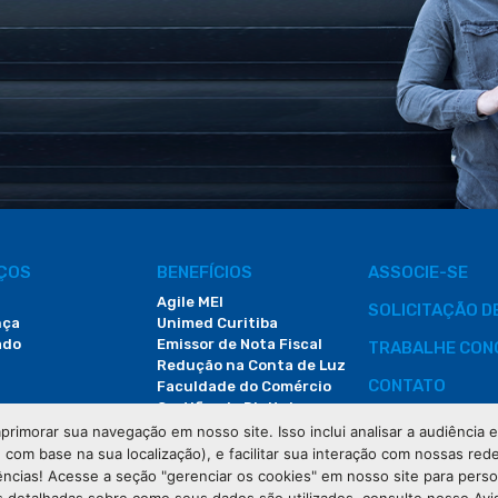
IÇOS
BENEFÍCIOS
ASSOCIE-SE
Agile MEI
SOLICITAÇÃO 
nça
Unimed Curitiba
ado
Emissor de Nota Fiscal
TRABALHE CON
Redução na Conta de Luz
CONTATO
Faculdade do Comércio
Certificado Digital
ÁREA DO COLA
primorar sua navegação em nosso site. Isso inclui analisar a audiência
e com base na sua localização), e facilitar sua interação com nossas rede
DEMANDAS JUDI
ências! Acesse a seção "gerenciar os cookies" em nosso site para pers