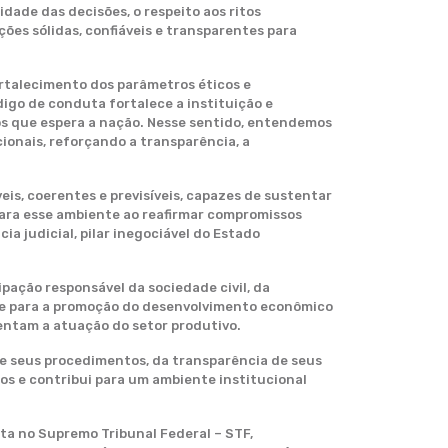
idade das decisões, o respeito aos ritos
ções sólidas, confiáveis e transparentes para
ortalecimento dos parâmetros éticos e
digo de conduta fortalece a instituição e
os que espera a nação. Nesse sentido, entendemos
ionais, reforçando a transparência, a
eis, coerentes e previsíveis, capazes de sustentar
para esse ambiente ao reafirmar compromissos
ia judicial, pilar inegociável do Estado
ação responsável da sociedade civil, da
a e para a promoção do desenvolvimento econômico
ientam a atuação do setor produtivo.
e seus procedimentos, da transparência de seus
os e contribui para um ambiente institucional
ta no Supremo Tribunal Federal – STF,