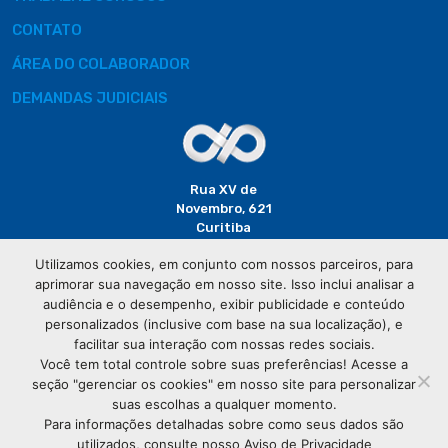
CONTATO
ÁREA DO COLABORADOR
DEMANDAS JUDICIAIS
Rua XV de
Novembro, 621
Curitiba
CEP: 80020-310
Utilizamos cookies, em conjunto com nossos parceiros, para
aprimorar sua navegação em nosso site. Isso inclui analisar a
(41) 3320-
audiência e o desempenho, exibir publicidade e conteúdo
2929
personalizados (inclusive com base na sua localização), e
facilitar sua interação com nossas redes sociais.
Você tem total controle sobre suas preferências! Acesse a
seção "gerenciar os cookies" em nosso site para personalizar
suas escolhas a qualquer momento.
Para informações detalhadas sobre como seus dados são
utilizados, consulte nosso Aviso de Privacidade