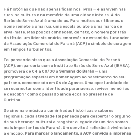
Há histórias que não apenas ficam nos livros — elas vivem nas
ruas, na cultura e na memória de uma cidade inteira. A do
Barão do Serro Azul é uma delas. Para muitos curitibanos, o
nome remete a uma rua, uma escola ou até a uma marca de
erva-mate. Mas poucos conhecem, de fato, o homem por trás
do título: um líder visionário, empresário destemido, fundador
da Associação Comercial do Paraná (ACP) e símbolo de coragem
em tempos turbulentos.
Foi pensando nisso que a Associação Comercial do Paraná
(ACP), em parceria com o Instituto Barão do Serro Azul (IBASA),
promoverá de 04 a 08/08 a
Semana do Barão
— uma
programação especial em homenagem ao nascimento do seu
patrono, comemorado em 06 de Agosto. Uma oportunidade de
se reconectar com a identidade paranaense, reviver memórias
e descobrir como o passado ainda ecoa no presente de
Curitiba.
De cinema e música a caminhadas históricas e sabores
regionais, cada atividade foi pensada para despertar o orgulho
da sua herança cultural e resgatar o legado de um dos nomes
mais importantes do Paraná. Um convite à reflexão, à vivência e
à emoção.
Para marcar o lançamento, a ACP convida a imprensa