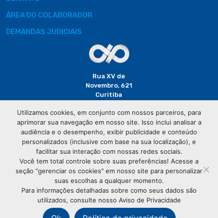
ÁREA DO COLABORADOR
DEMANDAS JUDICIAIS
Rua XV de
Novembro, 621
Curitiba
CEP: 80020-310
Utilizamos cookies, em conjunto com nossos parceiros, para
aprimorar sua navegação em nosso site. Isso inclui analisar a
(41) 3320-
audiência e o desempenho, exibir publicidade e conteúdo
2929
personalizados (inclusive com base na sua localização), e
facilitar sua interação com nossas redes sociais.
Você tem total controle sobre suas preferências! Acesse a
seção "gerenciar os cookies" em nosso site para personalizar
suas escolhas a qualquer momento.
Para informações detalhadas sobre como seus dados são
utilizados, consulte nosso Aviso de Privacidade
© Copyright
Associação Comercial do Paraná
- Todos os
direitos reservados