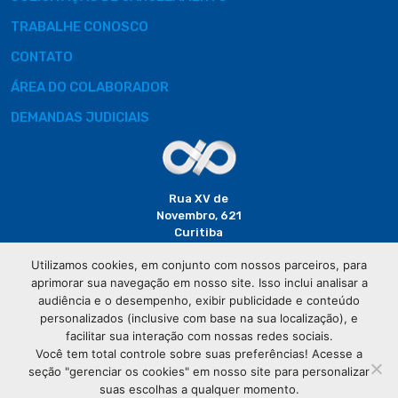
TRABALHE CONOSCO
CONTATO
ÁREA DO COLABORADOR
DEMANDAS JUDICIAIS
Rua XV de
Novembro, 621
Curitiba
CEP: 80020-310
Utilizamos cookies, em conjunto com nossos parceiros, para
aprimorar sua navegação em nosso site. Isso inclui analisar a
(41) 3320-
audiência e o desempenho, exibir publicidade e conteúdo
2929
personalizados (inclusive com base na sua localização), e
facilitar sua interação com nossas redes sociais.
Você tem total controle sobre suas preferências! Acesse a
seção "gerenciar os cookies" em nosso site para personalizar
suas escolhas a qualquer momento.