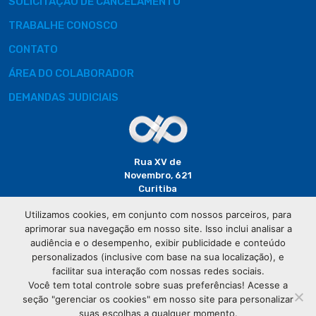
SOLICITAÇÃO DE CANCELAMENTO
TRABALHE CONOSCO
CONTATO
ÁREA DO COLABORADOR
DEMANDAS JUDICIAIS
Rua XV de
Novembro, 621
Curitiba
CEP: 80020-310
Utilizamos cookies, em conjunto com nossos parceiros, para
aprimorar sua navegação em nosso site. Isso inclui analisar a
(41) 3320-
audiência e o desempenho, exibir publicidade e conteúdo
2929
personalizados (inclusive com base na sua localização), e
facilitar sua interação com nossas redes sociais.
Você tem total controle sobre suas preferências! Acesse a
seção "gerenciar os cookies" em nosso site para personalizar
suas escolhas a qualquer momento.