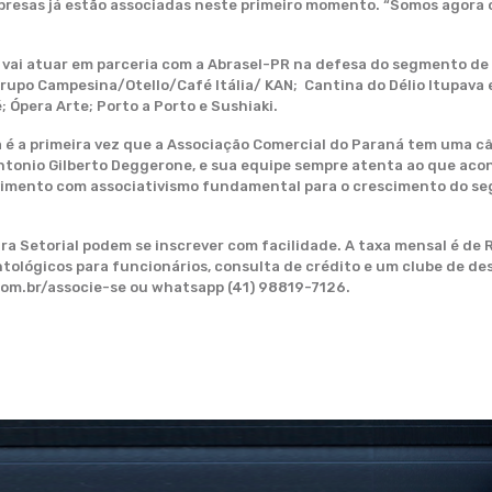
resas já estão associadas neste primeiro momento. “Somos agora 
 vai atuar em parceria com a Abrasel-PR na defesa do segmento de 
upo Campesina/Otello/Café Itália/ KAN; Cantina do Délio Itupava e
 Ópera Arte; Porto a Porto e Sushiaki.
a é a primeira vez que a Associação Comercial do Paraná tem uma câ
ntonio Gilberto Deggerone, e sua equipe sempre atenta ao que acon
lvimento com associativismo fundamental para o crescimento do s
 Setorial podem se inscrever com facilidade. A taxa mensal é de R$
tológicos para funcionários, consulta de crédito e um clube de d
com.br/associe-se ou whatsapp (41) 98819-7126.