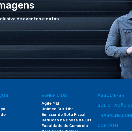
Imagens
xclusiva de eventos e datas
IÇOS
BENEFÍCIOS
ASSOCIE-SE
Agile MEI
SOLICITAÇÃO 
nça
Unimed Curitiba
ado
Emissor de Nota Fiscal
TRABALHE CON
Redução na Conta de Luz
CONTATO
Faculdade do Comércio
Certificado Digital