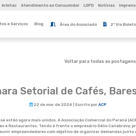
Arbitac
Atendimento ao Consumidor
LGPD
Notícias
Imprens
os e Serviços
Blog
Área do Associado
2ª Via Bolet
Voltar para todas as postagens
ara Setorial de Cafés, Bare
22 de mar de 2024 | Escrito por
ACP
e estão agora mais unidos. A Associação Comercial do Paraná (ACP
es e Restaurantes. Tendo à frente o empresário Délio Canabrava, pro
 reunir empreendedores com objetivo de organizar demandas junto 