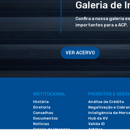
Galeria de 
Confira a nossa galeria e
importantes para a ACP.
VER ACERVO
INSTITUCIONAL
PRODUTOS E SERV
História
Análise de Crédito
Diretoria
Negativação e Cobra
Conselhos
Inteligência de Merc
Documentos
Hub da XV
Notícias
Valida ID
Galeria de Imagens
Arbitac