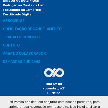
Emissor de Nota Fiscal
Redução na Conta de Luz
Faculdade do Comércio
Certificado Digital
ASSOCIE-SE
SOLICITAÇÃO DE CANCELAMENTO
TRABALHE CONOSCO
CONTATO
ÁREA DO COLABORADOR
DEMANDAS JUDICIAIS
Rua XV de
Novembro, 621
Curitiba
CEP: 80020-310
Utilizamos cookies, em conjunto com nossos parceiros, para
aprimorar sua navegação em nosso site. Isso inclui analisar a