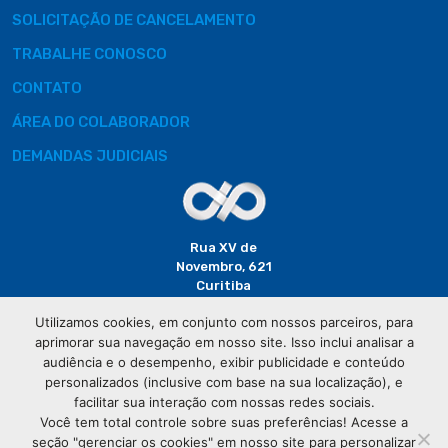
SOLICITAÇÃO DE CANCELAMENTO
TRABALHE CONOSCO
CONTATO
ÁREA DO COLABORADOR
DEMANDAS JUDICIAIS
Rua XV de
Novembro, 621
Curitiba
CEP: 80020-310
Utilizamos cookies, em conjunto com nossos parceiros, para
aprimorar sua navegação em nosso site. Isso inclui analisar a
(41) 3320-
audiência e o desempenho, exibir publicidade e conteúdo
2929
personalizados (inclusive com base na sua localização), e
facilitar sua interação com nossas redes sociais.
Você tem total controle sobre suas preferências! Acesse a
seção "gerenciar os cookies" em nosso site para personalizar