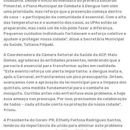
cidadania. Desde o início do mandato do prefeito Eduardo
Pimentel, o Plano Municipal de Combate à Dengue tem sido
uma prioridade, mas reforço que a prevenção começa dentro
de casa – a participação da comunidade é essencial. Com a alta
das temperaturas e o aumento dos casos, as UPAs estão se
preparando, mas cada um de nós pode fazer a diferença.
Pequenos cuidados individuais fortalecem o esforço coletivo e
ajudam a proteger nossa cidade”, disse a Secretária Municipal
da Saúde, Tatiane Filipaki.
A Coordenadora da Câmara Setorial da Saúde da ACP, Malu
Gomes, agradeceu às entidades presentes, lembrando que a
parceria é essencial para transformar ações em realidade.
“Este evento reforça um alerta importante: a dengue mata e,
após o Carnaval, enfrentaremos um pico preocupante. Ontem,
avançamos com a aprovação da lei municipal para a limpeza dos
quintais, uma medida fundamental para o combate ao
mosquito. Curitiba antes não enfrentava esse problema, e hoje
essa ameaça nos preocupa. Por isso, precisamos da colaboração
de todos – cada atitude conta na proteção da nossa cidade”,
frisou.
A Presidente do Coren-PR, Ethelly Feitosa Rodrigues Santos,
lembrou da importância da união para eliminar este problema