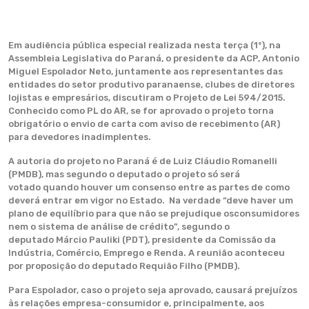
Em audiência pública especial realizada nesta terça (1º), na
Assembleia Legislativa do Paraná, o presidente da ACP, Antonio
Miguel Espolador Neto, juntamente aos representantes das
entidades do setor produtivo paranaense, clubes de diretores
lojistas e empresários, discutiram o Projeto de Lei 594/2015.
Conhecido como PL do AR, se for aprovado o projeto torna
obrigatório o envio de carta com aviso de recebimento (AR)
para devedores inadimplentes.
A autoria do projeto no Paraná é de Luiz Cláudio Romanelli
(PMDB), mas segundo o deputado o projeto só será
votado quando houver um consenso entre as partes de como
deverá entrar em vigor no Estado. Na verdade “deve haver um
plano de equilíbrio para que não se prejudique osconsumidores
nem o sistema de análise de crédito”, segundo o
deputado Márcio Pauliki (PDT), presidente da Comissão da
Indústria, Comércio, Emprego e Renda. A reunião aconteceu
por proposição do deputado Requião Filho (PMDB).
Para Espolador, caso o projeto seja aprovado, causará prejuízos
às relações empresa-consumidor e, principalmente, aos