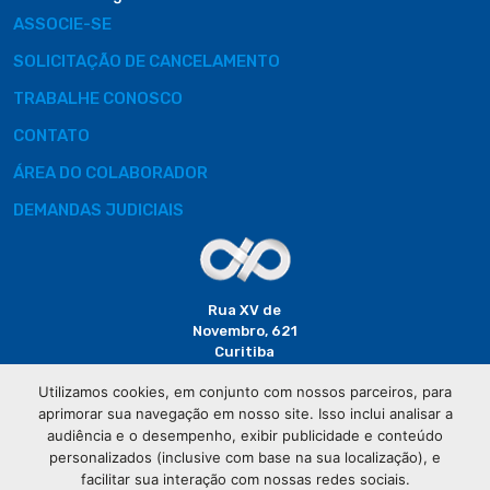
ASSOCIE-SE
SOLICITAÇÃO DE CANCELAMENTO
TRABALHE CONOSCO
CONTATO
ÁREA DO COLABORADOR
DEMANDAS JUDICIAIS
Rua XV de
Novembro, 621
Curitiba
CEP: 80020-310
Utilizamos cookies, em conjunto com nossos parceiros, para
aprimorar sua navegação em nosso site. Isso inclui analisar a
(41) 3320-
audiência e o desempenho, exibir publicidade e conteúdo
2929
personalizados (inclusive com base na sua localização), e
facilitar sua interação com nossas redes sociais.