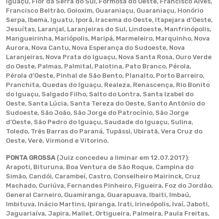
Iguaçu, Flor da Serra do Sul, Formosa do Oeste, Francisco Alves,
Francisco Beltrão, Goioxim, Guaraniaçu, Guaraniaçu, Honório
Serpa, Ibema, Iguatu, Iporã, Iracema do Oeste, Itapejara d’Oeste,
Jesuítas, Laranjal, Laranjeiras do Sul, Lindoeste, Manfrinópolis,
Mangueirinha, Mariópolis, Maripá, Marmeleiro, Marquinho, Nova
Aurora, Nova Cantu, Nova Esperança do Sudoeste, Nova
Laranjeiras, Nova Prata do Iguaçu, Nova Santa Rosa, Ouro Verde
do Oeste, Palmas, Palmital, Palotina, Pato Branco, Pérola,
Pérola d’Oeste, Pinhal de São Bento, Planalto, Porto Barreiro,
Pranchita, Quedas do Iguaçu, Realeza, Renascença, Rio Bonito
do Iguaçu, Salgado Filho, Salto do Lontra, Santa Izabel do
Oeste, Santa Lúcia, Santa Tereza do Oeste, Santo Antônio do
Sudoeste, São João, São Jorge do Patrocínio, São Jorge
d’Oeste, São Pedro do Iguaçu, Saudade do Iguaçu, Sulina,
Toledo, Três Barras do Paraná, Tupãssi, Ubiratã, Vera Cruz do
Oeste, Verê, Virmond e Vitorino.
PONTA GROSSA
(Juiz concedeu a liminar em 12.07.2017):
Arapoti, Bituruna, Boa Ventura de São Roque, Campina do
Simão, Candói, Carambeí, Castro, Conselheiro Mairinck, Cruz
Machado, Curiúva, Fernandes Pinheiro, Figueira, Foz do Jordão,
General Carneiro, Guamiranga, Guarapuava, Ibaiti, Imbaú,
Imbituva, Inácio Martins, Ipiranga, Irati, Irineópolis, Ivaí, Jaboti,
Jaguariaíva, Japira, Mallet, Ortigueira, Palmeira, Paula Freitas,