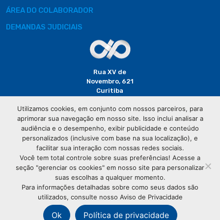
ÁREA DO COLABORADOR
DEMANDAS JUDICIAIS
Rua XV de
Novembro, 621
Curitiba
CEP: 80020-310
Utilizamos cookies, em conjunto com nossos parceiros, para
aprimorar sua navegação em nosso site. Isso inclui analisar a
(41) 3320-
audiência e o desempenho, exibir publicidade e conteúdo
2929
personalizados (inclusive com base na sua localização), e
facilitar sua interação com nossas redes sociais.
Você tem total controle sobre suas preferências! Acesse a
seção "gerenciar os cookies" em nosso site para personalizar
suas escolhas a qualquer momento.
Para informações detalhadas sobre como seus dados são
utilizados, consulte nosso Aviso de Privacidade
© Copyright
Associação Comercial do Paraná
- Todos os
direitos reservados
Ok
Política de privacidade
76.583.004/0001-01