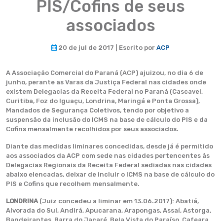
PIS/Cofins de seus
associados
20 de jul de 2017 | Escrito por
ACP
A Associação Comercial do Paraná (ACP) ajuizou, no dia 6 de
junho, perante as Varas da Justiça Federal nas cidades onde
existem Delegacias da Receita Federal no Paraná (Cascavel,
Curitiba, Foz do Iguaçu, Londrina, Maringá e Ponta Grossa),
Mandados de Segurança Coletivos, tendo por objetivo a
suspensão da inclusão do ICMS na base de cálculo do PIS e da
Cofins mensalmente recolhidos por seus associados.
Diante das medidas liminares concedidas, desde já é permitido
aos associados da ACP com sede nas cidades pertencentes às
Delegacias Regionais da Receita Federal sediadas nas cidades
abaixo elencadas, deixar de incluir o ICMS na base de cálculo do
PIS e Cofins que recolhem mensalmente.
LONDRINA
(Juiz concedeu a liminar em 13.06.2017): Abatiá,
Alvorada do Sul, Andirá, Apucarana, Arapongas, Assaí, Astorga,
Bandeirantes, Barra do Jacaré, Bela Vista do Paraíso, Cafeara,