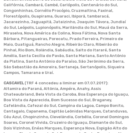
Califórnia, Cambará, Cambé, Carlópolis, Centenário do Sul,
Congonhinhas, Cornélio Procópio, Cruzmaltina, Faxinal,
Florestópolis, Guapirama, Guaraci, Ibiporã, tambaracá,
Jacarezinho, Jaguapitã, Jataizinho, Joaquim Távora, Jundiaí
do Sul, Leópolis, Lupionópolis, Marilândia do Sul, Mauá da Serra,
Miraselva, Nova América da Colina, Nova Fátima, Nova Santa
Bárbara, Pitangueiras, Porecatu, Prado Ferreira, Primeiro de
Maio, Quatiguá, Rancho Alegre, Ribeirão Claro, Ribeirão do
Pinhal, Rio Bom, Rolândia, Sabáudia, Salto do Itararé, Santa
Amélia, Santa Cecília do Pavão, Santa Mariana, Santo Antônio
da Platina, Santo Antônio do Paraíso, São Jerônimo da Serra,
São Sebastião da Amoreira, Sertaneja, Sertanópolis, Siqueira
Campos, Tamarana e Uraí.
CASCAVEL
(TRF 4 concedeu a liminar em 07.07.2017):
Altamira do Paraná, Altônia, Ampére, Anahy, Assis
Chateaubriand, Bela Vista da Caroba, Boa Esperança do Iguaçu,
Boa Vista da Aparecida, Bom Sucesso do Sul, Braganey,
Cafelândia, Cafezal do Sul, Campina da Lagoa, Campo Bonito,
Cantagalo, Capanema, Capitão Leônidas Marques, Catanduvas,
Céu Azul, Chopinzinho, Clevelândia, Corbélia, Coronel Domingos
Soares, Coronel Vivida, Cruzeiro do Iguaçu, Diamante do Sul,
Dois Vizinhos, Enéas Marques, Esperança Nova, Espigão Alto do