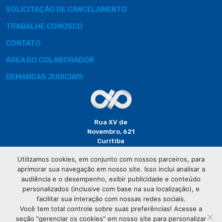
SOLICITAÇÃO DE CANCELAMENTO
TRABALHE CONOSCO
CONTATO
ÁREA DO COLABORADOR
DEMANDAS JUDICIAIS
Rua XV de
Novembro, 621
Curitiba
CEP: 80020-310
Utilizamos cookies, em conjunto com nossos parceiros, para
aprimorar sua navegação em nosso site. Isso inclui analisar a
(41) 3320-
audiência e o desempenho, exibir publicidade e conteúdo
2929
personalizados (inclusive com base na sua localização), e
facilitar sua interação com nossas redes sociais.
Você tem total controle sobre suas preferências! Acesse a
seção "gerenciar os cookies" em nosso site para personalizar