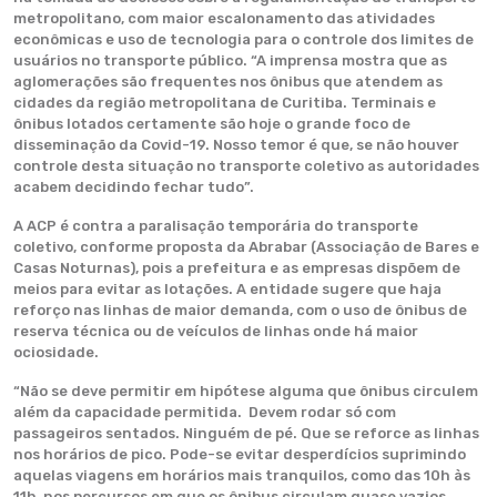
metropolitano, com maior escalonamento das atividades
econômicas e uso de tecnologia para o controle dos limites de
usuários no transporte público. “A imprensa mostra que as
aglomerações são frequentes nos ônibus que atendem as
cidades da região metropolitana de Curitiba. Terminais e
ônibus lotados certamente são hoje o grande foco de
disseminação da Covid-19. Nosso temor é que, se não houver
controle desta situação no transporte coletivo as autoridades
acabem decidindo fechar tudo”.
A ACP é contra a paralisação temporária do transporte
coletivo, conforme proposta da Abrabar (Associação de Bares e
Casas Noturnas), pois a prefeitura e as empresas dispõem de
meios para evitar as lotações. A entidade sugere que haja
reforço nas linhas de maior demanda, com o uso de ônibus de
reserva técnica ou de veículos de linhas onde há maior
ociosidade.
“Não se deve permitir em hipótese alguma que ônibus circulem
além da capacidade permitida. Devem rodar só com
passageiros sentados. Ninguém de pé. Que se reforce as linhas
nos horários de pico. Pode-se evitar desperdícios suprimindo
aquelas viagens em horários mais tranquilos, como das 10h às
11h, nos percursos em que os ônibus circulam quase vazios.