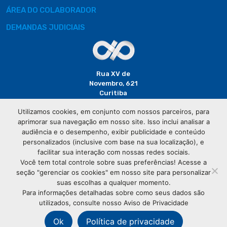
ÁREA DO COLABORADOR
DEMANDAS JUDICIAIS
Rua XV de
Novembro, 621
Curitiba
CEP: 80020-310
Utilizamos cookies, em conjunto com nossos parceiros, para
aprimorar sua navegação em nosso site. Isso inclui analisar a
(41) 3320-
audiência e o desempenho, exibir publicidade e conteúdo
2929
personalizados (inclusive com base na sua localização), e
facilitar sua interação com nossas redes sociais.
Você tem total controle sobre suas preferências! Acesse a
seção "gerenciar os cookies" em nosso site para personalizar
suas escolhas a qualquer momento.
Para informações detalhadas sobre como seus dados são
utilizados, consulte nosso Aviso de Privacidade
© Copyright
Associação Comercial do Paraná
- Todos os
direitos reservados
Ok
Política de privacidade
76.583.004/0001-01