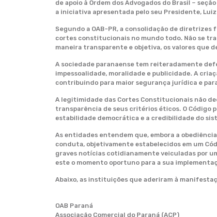
de apoio à Ordem dos Advogados do Brasil – seçã
a iniciativa apresentada pelo seu Presidente, Lui
Segundo a OAB-PR, a consolidação de diretrizes 
cortes constitucionais no mundo todo. Não se trat
maneira transparente e objetiva, os valores que d
A sociedade paranaense tem reiteradamente defend
impessoalidade, moralidade e publicidade. A cri
contribuindo para maior segurança jurídica e para
A legitimidade das Cortes Constitucionais não d
transparência de seus critérios éticos. O Código
estabilidade democrática e a credibilidade do sis
As entidades entendem que, embora a obediência a 
conduta, objetivamente estabelecidos em um Códig
graves notícias cotidianamente veiculadas por um
este o momento oportuno para a sua implementa
Abaixo, as instituições que aderiram à manifesta
OAB Paraná
Associação Comercial do Paraná (ACP)