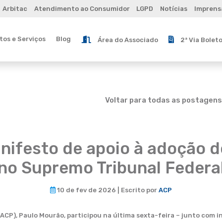
Arbitac
Atendimento ao Consumidor
LGPD
Notícias
Imprens
os e Serviços
Blog
Área do Associado
2ª Via Bolet
Voltar para todas as postagens
ifesto de apoio à adoção 
no Supremo Tribunal Federa
10 de fev de 2026 | Escrito por
ACP
ACP), Paulo Mourão, participou na última sexta-feira – junto com