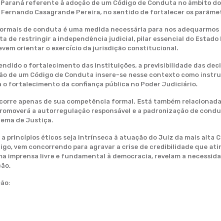
o Paraná referente à adoção de um Código de Conduta no âmbito do
z Fernando Casagrande Pereira, no sentido de fortalecer os parâmetr
formais de conduta é uma medida necessária para nos adequarmos à
a de restringir a independência judicial, pilar essencial do Estado
evem orientar o exercício da jurisdição constitucional.
ido o fortalecimento das instituições, a previsibilidade das decis
ação de um Código de Conduta insere-se nesse contexto como instr
 o fortalecimento da confiança pública no Poder Judiciário.
ecorre apenas de sua competência formal. Está também relacionada
 promoverá a autorregulação responsável e a padronização de condu
tema de Justiça.
princípios éticos seja intrínseca à atuação do Juiz da mais alta Co
o, vem concorrendo para agravar a crise de credibilidade que ati
a imprensa livre e fundamental à democracia, revelam a necessida
ção.
ção: