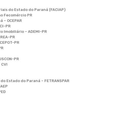
iais do Estado do Paraná (FACIAP)
mo Fecomércio PR
ná – OCEPAR
ECI-PR
o Imobiliário – ADEMI-PR
 CREA-PR
SICEPOT-PR
PR
NDUSCON-PR
 CVI
s do Estado do Paraná – FETRANSPAR
FAEP
PED