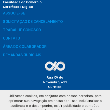
Faculdade do Comércio
Certificado Digital
ASSOCIE-SE
SOLICITAÇÃO DE CANCELAMENTO
TRABALHE CONOSCO
CONTATO
ÁREA DO COLABORADOR
DEMANDAS JUDICIAIS
Rua XV de
Novembro, 621
Curitiba
CEP: 80020-310
Utilizamos cookies, em conjunto com nossos parceiros, para
aprimorar sua navegação em nosso site. Isso inclui analisar a
(41) 3320-
audiência e o desempenho, exibir publicidade e conteúdo
2929