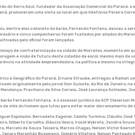
arão do Serro Azul, fundador da Associação Comercial do Paraná, 
aná, promoveram uma visita ao local em que Ildefonso Pereira Correi
s, dentre eles o bisneto do barão, Fernando Fontana, desceu a serra
resário e cinco companheiros foram fuzilados por aliados do Marech
ultivadas pelo oficial foram lançadas.
 almoço de confraternização na cidade de Morretes, momento em q
coragem e visão de futuro deste cidadão de escol, mesmo mais de u
arência na atividade empreendedora, na política e mesmo na integ
tórico e Geográfico do Paraná, Ernane Straube, entregou a Ramon 
cado originalmente pelo jornal Don Quixote, do Rio de Janeiro, na 
 Mendonça, Preciliano da Silva Correia, José Lourenço Schleder, J
o barão Fernando Fontana, e o assessor jurídico da ACP Cleverson 
a vida do homem que lutou para evitar maior derramamento de sa
uel Espolador, Bernadete Zagonel, Camilo Turmina, Cláudio José Turi
beiro, Gilberto Carvalho, Gláucio Geara, Iroclê Wykrota, Jandira Scu
ira, Marcelo de Souza Teixeira, Marcos Chagas, Nelson Victor Koeric
tto, Janary Maranhão Bussmann, Osmário Villatore, Nelson Penteado A