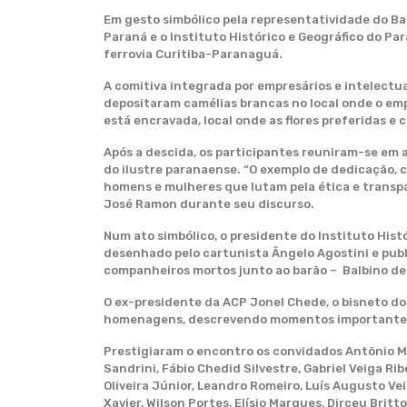
Em gesto simbólico pela representatividade do B
Paraná e o Instituto Histórico e Geográfico do Par
ferrovia Curitiba-Paranaguá.
A comitiva integrada por empresários e intelectuai
depositaram camélias brancas no local onde o emp
está encravada, local onde as flores preferidas e c
Após a descida, os participantes reuniram-se em
do ilustre paranaense. “O exemplo de dedicação, 
homens e mulheres que lutam pela ética e transp
José Ramon durante seu discurso.
Num ato simbólico, o presidente do Instituto His
desenhado pelo cartunista Ângelo Agostini e publi
companheiros mortos junto ao barão – Balbino de
O ex-presidente da ACP Jonel Chede, o bisneto d
homenagens, descrevendo momentos importantes d
Prestigiaram o encontro os convidados Antônio Mig
Sandrini, Fábio Chedid Silvestre, Gabriel Veiga Ri
Oliveira Júnior, Leandro Romeiro, Luís Augusto Ve
Xavier, Wilson Portes, Elísio Marques, Dirceu Bri