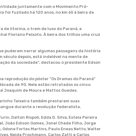
a entidade juntamente com o Movimento Pró-
a foi fuzilado há 120 anos, no km 65 à beira da
 de litorina, o trem de luxo do Paraná, e
al Floriano Peixoto. À beira dos trilhos uma cruz
ue puderam narrar algumas passagens da história
m século depois, está indelével na mente de
ração da sociedade”, destacou o presidente Edson
uma reprodução do pôster “Os Dramas do Paraná”
década de 90. Nele estão retratados os cinco
osé Joaquim de Moura e Mattos Guedes.
Marinho Teixeira também prestaram suas
ngue durante a revolução federalista.
n, Dalton Rispoli, Edda D. Silva, Estela Pereira
ssel, João Edison Gomes, Jonel Chede Filho, Jorge
h, Odone Fortes Martins, Paulo Eneas Netto, Walter
lves, Neida Prochmann, Carlos Zatti e Carlos