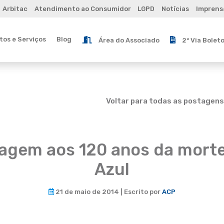
Arbitac
Atendimento ao Consumidor
LGPD
Notícias
Imprens
os e Serviços
Blog
Área do Associado
2ª Via Bolet
Voltar para todas as postagens
gem aos 120 anos da morte
Azul
21 de maio de 2014 | Escrito por
ACP