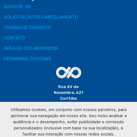
ASSOCIE-SE
SOLICITAÇÃO DE CANCELAMENTO
TRABALHE CONOSCO
CONTATO
ÁREA DO COLABORADOR
DEMANDAS JUDICIAIS
Rua XV de
Novembro, 621
Curitiba
CEP: 80020-310
Utilizamos cookies, em conjunto com nossos parceiros, para
aprimorar sua navegação em nosso site. Isso inclui analisar a
(41) 3320-
audiência e o desempenho, exibir publicidade e conteúdo
2929
personalizados (inclusive com base na sua localização), e
facilitar sua interação com nossas redes sociais.