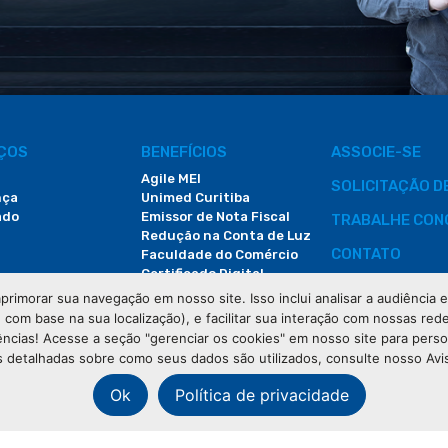
IÇOS
BENEFÍCIOS
ASSOCIE-SE
Agile MEI
SOLICITAÇÃO 
nça
Unimed Curitiba
ado
Emissor de Nota Fiscal
TRABALHE CON
Redução na Conta de Luz
CONTATO
Faculdade do Comércio
Certificado Digital
ÁREA DO COLA
primorar sua navegação em nosso site. Isso inclui analisar a audiência
e com base na sua localização), e facilitar sua interação com nossas rede
DEMANDAS JUDI
ências! Acesse a seção "gerenciar os cookies" em nosso site para pers
 detalhadas sobre como seus dados são utilizados, consulte nosso Avi
Ok
Política de privacidade
os os direitos reservados