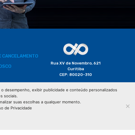
DE CANCELAMENTO
Rua XV de Novembro, 621
OSCO
Curitiba
CEP: 80020-310
BORADOR
 e o desempenho, exibir publicidade e conteúdo personalizados
(41) 3320-2929
s sociais.
CIAIS
onalizar suas escolhas a qualquer momento.
so de Privacidade
76.583.004/0001-01