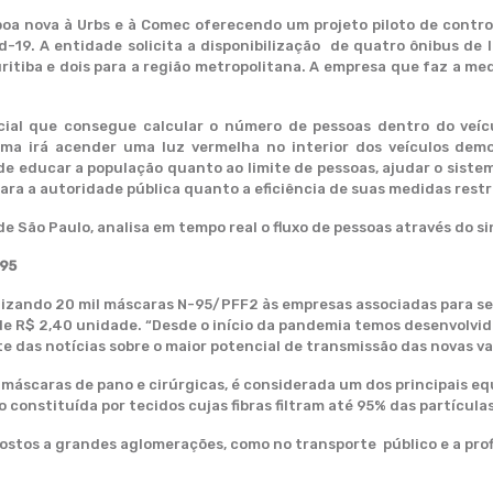
oa nova à Urbs e à Comec oferecendo um projeto piloto de contr
d-19. A entidade solicita a disponibilização de quatro ônibus de
ritiba e dois para a região metropolitana. A empresa que faz a me
ficial que consegue calcular o número de pessoas dentro do veí
tema irá acender uma luz vermelha no interior dos veículos de
 educar a população quanto ao limite de pessoas, ajudar o siste
ra a autoridade pública quanto a eficiência de suas medidas restri
de São Paulo, analisa em tempo real o fluxo de pessoas através do s
-95
ilizando 20 mil máscaras N-95/PFF2 às empresas associadas para s
e R$ 2,40 unidade. “Desde o início da pandemia temos desenvolvido
te das notícias sobre o maior potencial de transmissão das novas v
s máscaras de pano e cirúrgicas, é considerada um dos principais e
 constituída por tecidos cujas fibras filtram até 95% das partículas
ostos a grandes aglomerações, como no transporte público e a pro