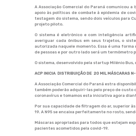
A Associação Comercial do Paraná comunicou a b
apoio às políticas de combate à epidemia de covi
testagem do sistema, sendo dois veículos para Cu
projeto piloto.
O sistema é eletrônico e com inteligência arti
averiguar cada ônibus em seus trajetos, o sis
autorizada naquele momento. Essa é uma forma de
de pessoas e por outro lado será um termômetro pa
O sistema, desenvolvido pela startup Milênio Bus, 
ACP INICIA DISTRIBUIÇÃO DE 20 MIL MÁSCARAS N
A Associação Comercial do Paraná estra disponib
também poderão adquiri-las pelo preço de custo d
coronavírus e tomamos esta iniciativa agora dian
Por sua capacidade de filtragem do ar, superior à
19. A N95 se encaixa perfeitamente no rosto, sendo
Máscaras apropriadas para todos que estejam exp
pacientes acometidos pela covid-19.