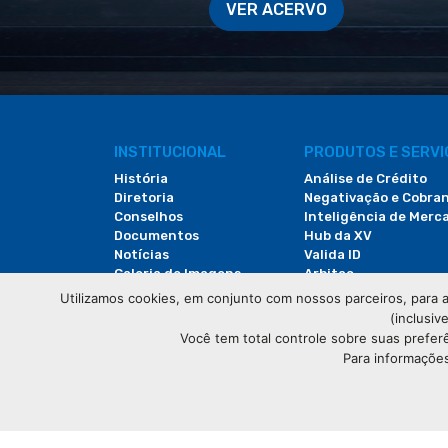
VER ACERVO
INSTITUCIONAL
PRODUTOS E SERV
História
Análise de Crédito
Diretoria
Negativação e Cobra
Conselhos
Inteligência de Merc
Documentos
Hub da XV
Notícias
Valida ID
Galeria de Imagens
Arbitac
Revista do Comércio
Locação de Espaços
Utilizamos cookies, em conjunto com nossos parceiros, para a
(inclusiv
Você tem total controle sobre suas prefer
Para informações
© Copyright
Associação Comercial do Paraná
- Tod