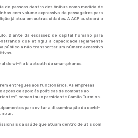
ole de pessoas dentro dos ônibus como medida de
 linhas com volume expressivo de passageiros para
dição já atua em outras cidades. A ACP custeará o
culo. Diante da escassez de capital humano para
monstrando que atingiu a capacidade legalmente
ma público a não transportar um número excessivo
tivas.
inal de wi-fi e bluetooth de smartphones.
erem entregues aos funcionários. As empresas
 ações de apoio às políticas de combate ao
ariantes”, comentou o presidente Camilo Turmina.
quipamentos para evitar a disseminação da covid-
 no ar.
fissionais da saúde que atuam dentro de utis com