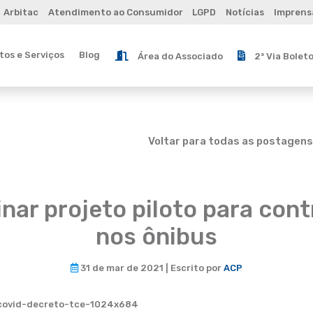
Arbitac
Atendimento ao Consumidor
LGPD
Notícias
Imprens
os e Serviços
Blog
Área do Associado
2ª Via Bolet
Voltar para todas as postagens
nar projeto piloto para cont
nos ônibus
31 de mar de 2021 | Escrito por
ACP