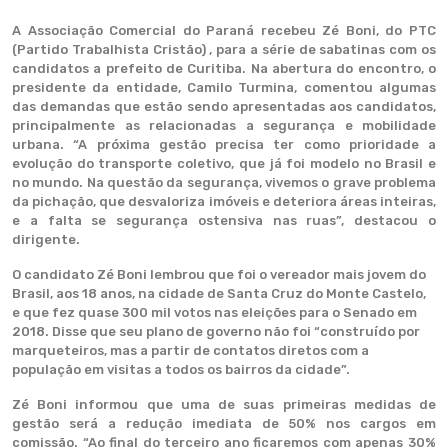
A Associação Comercial do Paraná recebeu Zé Boni, do PTC
(Partido Trabalhista Cristão) , para a série de sabatinas com os
candidatos a prefeito de Curitiba. Na abertura do encontro, o
presidente da entidade, Camilo Turmina, comentou algumas
das demandas que estão sendo apresentadas aos candidatos,
principalmente as relacionadas a segurança e mobilidade
urbana. “A próxima gestão precisa ter como prioridade a
evolução do transporte coletivo, que já foi modelo no Brasil e
no mundo. Na questão da segurança, vivemos o grave problema
da pichação, que desvaloriza imóveis e deteriora áreas inteiras,
e a falta se segurança ostensiva nas ruas”, destacou o
dirigente.
O candidato Zé Boni lembrou que foi o vereador mais jovem do
Brasil, aos 18 anos, na cidade de Santa Cruz do Monte Castelo,
e que fez quase 300 mil votos nas eleições para o Senado em
2018. Disse que seu plano de governo não foi “construído por
marqueteiros, mas a partir de contatos diretos com a
população em visitas a todos os bairros da cidade”.
Zé Boni informou que uma de suas primeiras medidas de
gestão será a redução imediata de 50% nos cargos em
comissão. “Ao final do terceiro ano ficaremos com apenas 30%