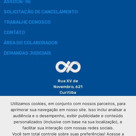
ASSOCIE-SE
SOLICITAÇÃO DE CANCELAMENTO
TRABALHE CONOSCO
CONTATO
ÁREA DO COLABORADOR
DEMANDAS JUDICIAIS
Rua XV de
Novembro, 621
Curitiba
CEP: 80020-310
Utilizamos cookies, em conjunto com nossos parceiros, para
aprimorar sua navegação em nosso site. Isso inclui analisar a
(41) 3320-
audiência e o desempenho, exibir publicidade e conteúdo
2929
personalizados (inclusive com base na sua localização), e
facilitar sua interação com nossas redes sociais.
Você tem total controle sobre suas preferências! Acesse a