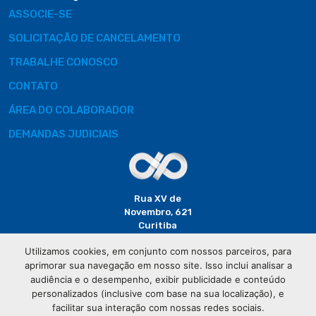
ASSOCIE-SE
SOLICITAÇÃO DE CANCELAMENTO
TRABALHE CONOSCO
CONTATO
ÁREA DO COLABORADOR
DEMANDAS JUDICIAIS
Rua XV de
Novembro, 621
Curitiba
CEP: 80020-310
Utilizamos cookies, em conjunto com nossos parceiros, para
aprimorar sua navegação em nosso site. Isso inclui analisar a
(41) 3320-
audiência e o desempenho, exibir publicidade e conteúdo
2929
personalizados (inclusive com base na sua localização), e
facilitar sua interação com nossas redes sociais.