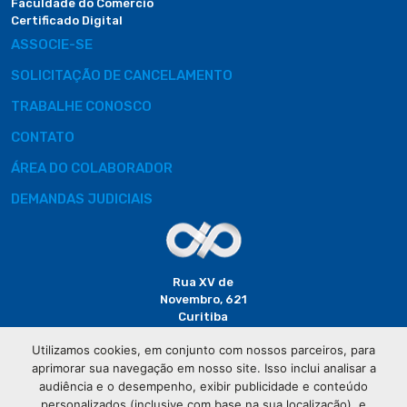
Faculdade do Comércio
Certificado Digital
ASSOCIE-SE
SOLICITAÇÃO DE CANCELAMENTO
TRABALHE CONOSCO
CONTATO
ÁREA DO COLABORADOR
DEMANDAS JUDICIAIS
Rua XV de
Novembro, 621
Curitiba
CEP: 80020-310
Utilizamos cookies, em conjunto com nossos parceiros, para
aprimorar sua navegação em nosso site. Isso inclui analisar a
(41) 3320-
audiência e o desempenho, exibir publicidade e conteúdo
2929
personalizados (inclusive com base na sua localização), e