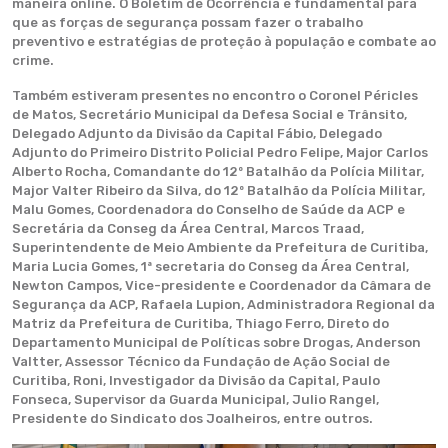
maneira online. O Boletim de Ocorrência é fundamental para
que as forças de segurança possam fazer o trabalho
preventivo e estratégias de proteção à população e combate ao
crime.
Também estiveram presentes no encontro o Coronel Péricles
de Matos, Secretário Municipal da Defesa Social e Trânsito,
Delegado Adjunto da Divisão da Capital Fábio, Delegado
Adjunto do Primeiro Distrito Policial Pedro Felipe, Major Carlos
Alberto Rocha, Comandante do 12º Batalhão da Polícia Militar,
Major Valter Ribeiro da Silva, do 12º Batalhão da Polícia Militar,
Malu Gomes, Coordenadora do Conselho de Saúde da ACP e
Secretária da Conseg da Área Central, Marcos Traad,
Superintendente de Meio Ambiente da Prefeitura de Curitiba,
Maria Lucia Gomes, 1ª secretaria do Conseg da Área Central,
Newton Campos, Vice-presidente e Coordenador da Câmara de
Segurança da ACP, Rafaela Lupion, Administradora Regional da
Matriz da Prefeitura de Curitiba, Thiago Ferro, Direto do
Departamento Municipal de Políticas sobre Drogas, Anderson
Valtter, Assessor Técnico da Fundação de Ação Social de
Curitiba, Roni, Investigador da Divisão da Capital, Paulo
Fonseca, Supervisor da Guarda Municipal, Julio Rangel,
Presidente do Sindicato dos Joalheiros, entre outros.