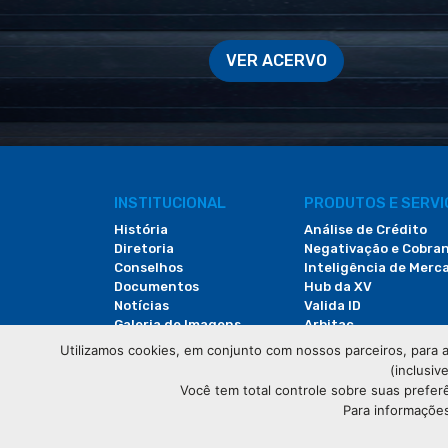
VER ACERVO
INSTITUCIONAL
PRODUTOS E SERV
História
Análise de Crédito
Diretoria
Negativação e Cobra
Conselhos
Inteligência de Merc
Documentos
Hub da XV
Notícias
Valida ID
Galeria de Imagens
Arbitac
Revista do Comércio
Locação de Espaços
Utilizamos cookies, em conjunto com nossos parceiros, para a
(inclusiv
Você tem total controle sobre suas prefer
Para informações