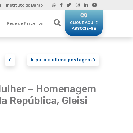
a
Instituto do Barão
CLIQUE AQUI E
Rede de Parceiros
o
ASSOCIE-SE
<
Ir para a última postagem >
 Mulher – Homenagem
a República, Gleisi