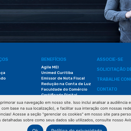
IÇOS
BENEFÍCIOS
ASSOCIE-SE
Agile MEI
SOLICITAÇÃO 
nça
Unimed Curitiba
ado
Emissor de Nota Fiscal
TRABALHE CON
Redução na Conta de Luz
CONTATO
Faculdade do Comércio
Certificado Digital
ÁREA DO COLA
primorar sua navegação em nosso site. Isso inclui analisar a audiência
e com base na sua localização), e facilitar sua interação com nossas rede
DEMANDAS JUDI
ências! Acesse a seção "gerenciar os cookies" em nosso site para pers
 detalhadas sobre como seus dados são utilizados, consulte nosso Avi
Ok
Política de privacidade