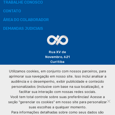
TRABALHE CONOSCO
CONTATO
ÁREA DO COLABORADOR
DEMANDAS JUDICIAIS
Rua XV de
Novembro, 621
Curitiba
CEP: 80020-310
Utilizamos cookies, em conjunto com nossos parceiros, para
aprimorar sua navegação em nosso site. Isso inclui analisar a
(41) 3320-
audiência e o desempenho, exibir publicidade e conteúdo
2929
personalizados (inclusive com base na sua localização), e
facilitar sua interação com nossas redes sociais.
Você tem total controle sobre suas preferências! Acesse a
seção "gerenciar os cookies" em nosso site para personalizar
suas escolhas a qualquer momento.
Para informações detalhadas sobre como seus dados são