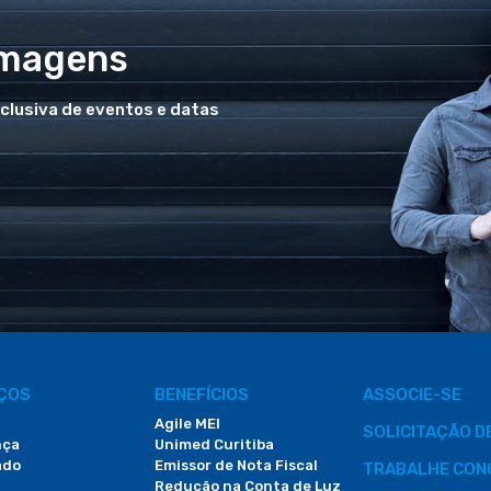
Imagens
xclusiva de eventos e datas
IÇOS
BENEFÍCIOS
ASSOCIE-SE
Agile MEI
SOLICITAÇÃO 
nça
Unimed Curitiba
ado
Emissor de Nota Fiscal
TRABALHE CON
Redução na Conta de Luz