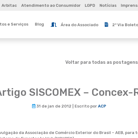
Arbitac
Atendimento ao Consumidor
LGPD
Notícias
Imprens
os e Serviços
Blog
Área do Associado
2ª Via Bolet
Voltar para todas as postagens
Artigo SISCOMEX – Concex-R
31 de jan de 2012 | Escrito por
ACP
vulgação da Associação de Comércio Exterior do Brasil – AEB, para