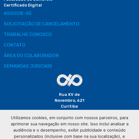
Certificado Digital
ASSOCIE-SE
SOLICITAÇÃO DE CANCELAMENTO
TRABALHE CONOSCO
CONTATO
ÁREA DO COLABORADOR
DEMANDAS JUDICIAIS
Rua XV de
Novembro, 621
Curitiba
CEP: 80020-310
Utilizamos cookies, em conjunto com nossos parceiros, para
aprimorar sua navegação em nosso site. Isso inclui analisar a
(41) 3320-
audiência e o desempenho, exibir publicidade e conteúdo
2929
personalizados (inclusive com base na sua localização), e