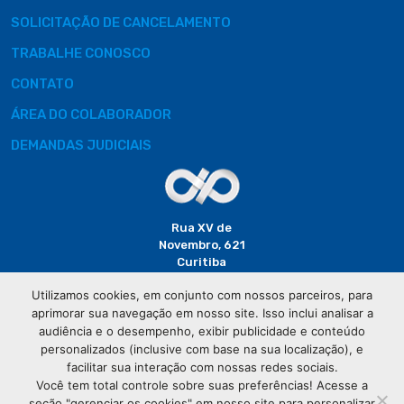
SOLICITAÇÃO DE CANCELAMENTO
TRABALHE CONOSCO
CONTATO
ÁREA DO COLABORADOR
DEMANDAS JUDICIAIS
Rua XV de
Novembro, 621
Curitiba
CEP: 80020-310
Utilizamos cookies, em conjunto com nossos parceiros, para
aprimorar sua navegação em nosso site. Isso inclui analisar a
(41) 3320-
audiência e o desempenho, exibir publicidade e conteúdo
2929
personalizados (inclusive com base na sua localização), e
facilitar sua interação com nossas redes sociais.
Você tem total controle sobre suas preferências! Acesse a
seção "gerenciar os cookies" em nosso site para personalizar