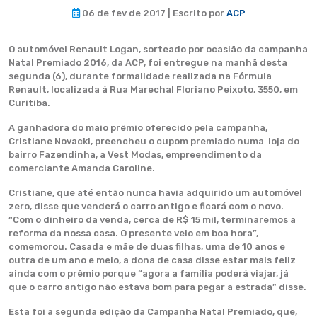
06 de fev de 2017 | Escrito por
ACP
O automóvel Renault Logan, sorteado por ocasião da campanha
Natal Premiado 2016, da ACP, foi entregue na manhã desta
segunda (6), durante formalidade realizada na Fórmula
Renault, localizada à Rua Marechal Floriano Peixoto, 3550, em
Curitiba.
A ganhadora do maio prêmio oferecido pela campanha,
Cristiane Novacki, preencheu o cupom premiado numa loja do
bairro Fazendinha, a Vest Modas, empreendimento da
comerciante Amanda Caroline.
Cristiane, que até então nunca havia adquirido um automóvel
zero, disse que venderá o carro antigo e ficará com o novo.
“Com o dinheiro da venda, cerca de R$ 15 mil, terminaremos a
reforma da nossa casa. O presente veio em boa hora”,
comemorou. Casada e mãe de duas filhas, uma de 10 anos e
outra de um ano e meio, a dona de casa disse estar mais feliz
ainda com o prêmio porque “agora a família poderá viajar, já
que o carro antigo não estava bom para pegar a estrada” disse.
Esta foi a segunda edição da Campanha Natal Premiado, que,