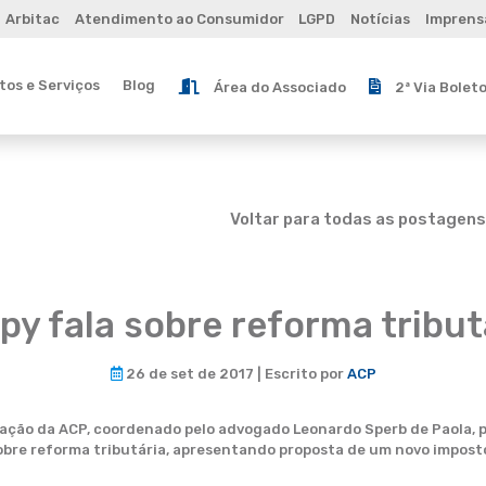
Arbitac
Atendimento ao Consumidor
LGPD
Notícias
Imprens
os e Serviços
Blog
Área do Associado
2ª Via Bolet
Voltar para todas as postagens
py fala sobre reforma tribut
26 de set de 2017 | Escrito por
ACP
tação da ACP, coordenado pelo advogado Leonardo Sperb de Paola, 
 sobre reforma tributária, apresentando proposta de um novo impost