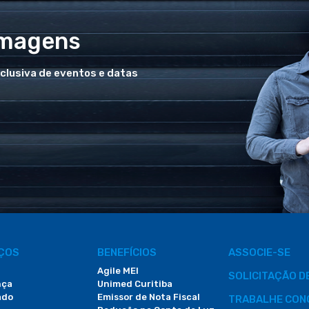
Imagens
xclusiva de eventos e datas
IÇOS
BENEFÍCIOS
ASSOCIE-SE
Agile MEI
SOLICITAÇÃO 
nça
Unimed Curitiba
ado
Emissor de Nota Fiscal
TRABALHE CON