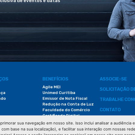
xclusiva de eventos e datas
IÇOS
BENEFÍCIOS
ASSOCIE-SE
Agile MEI
SOLICITAÇÃO 
nça
Unimed Curitiba
ado
Emissor de Nota Fiscal
TRABALHE CON
Redução na Conta de Luz
CONTATO
Faculdade do Comércio
Certificado Digital
ÁREA DO COLA
primorar sua navegação em nosso site. Isso inclui analisar a audiência
e com base na sua localização), e facilitar sua interação com nossas rede
DEMANDAS JUDI