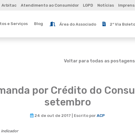
Arbitac
Atendimento ao Consumidor
LGPD
Notícias
Imprens
os e Serviços
Blog
Área do Associado
2ª Via Bolet
Voltar para todas as postagens
manda por Crédito do Cons
setembro
24 de out de 2017 | Escrito por
ACP
 indicador