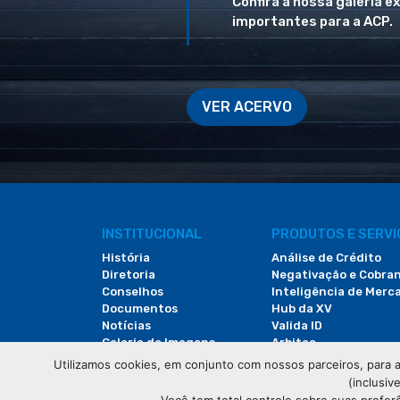
Confira a nossa galeria e
importantes para a ACP.
VER ACERVO
INSTITUCIONAL
PRODUTOS E SERV
História
Análise de Crédito
Diretoria
Negativação e Cobra
Conselhos
Inteligência de Merc
Documentos
Hub da XV
Notícias
Valida ID
Galeria de Imagens
Arbitac
Revista do Comércio
Locação de Espaços
Utilizamos cookies, em conjunto com nossos parceiros, para a
(inclusiv