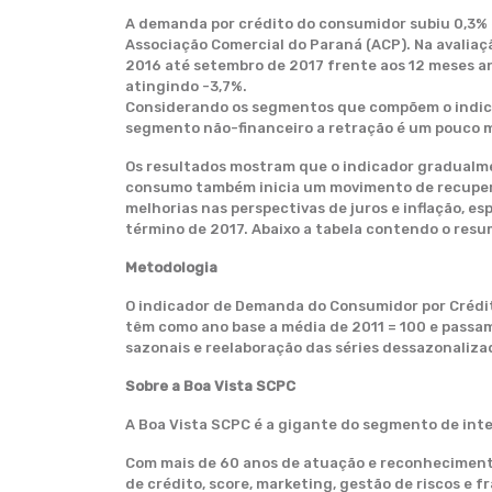
A demanda por crédito do consumidor subiu 0,3% 
Associação Comercial do Paraná (ACP). Na avalia
2016 até setembro de 2017 frente aos 12 meses a
atingindo -3,7%.
Considerando os segmentos que compõem o indicad
segmento não-financeiro a retração é um pouco m
Os resultados mostram que o indicador gradualme
consumo também inicia um movimento de recupera
melhorias nas perspectivas de juros e inflação, e
término de 2017. Abaixo a tabela contendo o res
Metodologia
O indicador de Demanda do Consumidor por Crédito
têm como ano base a média de 2011 = 100 e passam 
sazonais e reelaboração das séries dessazonalizad
Sobre a Boa Vista SCPC
A Boa Vista SCPC é a gigante do segmento de inte
Com mais de 60 anos de atuação e reconhecimento 
de crédito, score, marketing, gestão de riscos e 