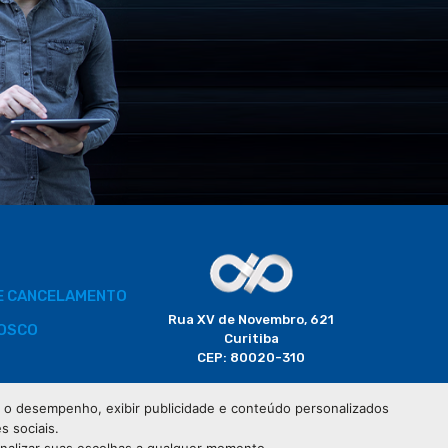
DE CANCELAMENTO
Rua XV de Novembro, 621
OSCO
Curitiba
CEP: 80020-310
BORADOR
 e o desempenho, exibir publicidade e conteúdo personalizados
(41) 3320-2929
s sociais.
CIAIS