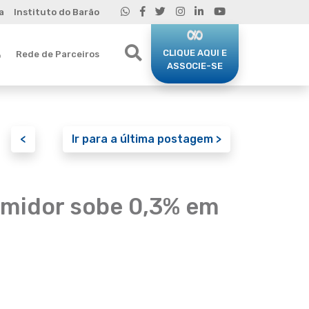
a
Instituto do Barão
CLIQUE AQUI E
Rede de Parceiros
o
ASSOCIE-SE
<
Ir para a última postagem >
umidor sobe 0,3% em