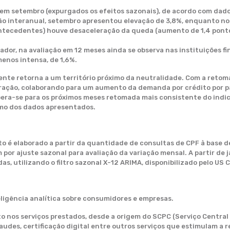
em setembro (expurgados os efeitos sazonais), de acordo com dado
ção interanual, setembro apresentou elevação de 3,8%, enquanto n
ntecedentes) houve desaceleração da queda (aumento de 1,4 ponto
or, na avaliação em 12 meses ainda se observa nas instituições fi
enos intensa, de 1,6%.
nte retorna a um território próximo da neutralidade. Com a retom
ção, colaborando para um aumento da demanda por crédito por pa
spera-se para os próximos meses retomada mais consistente do indica
umo dos dados apresentados.
 é elaborado a partir da quantidade de consultas de CPF à base de
por ajuste sazonal para avaliação da variação mensal. A partir de 
as, utilizando o filtro sazonal X-12 ARIMA, disponibilizado pelo US
ligência analítica sobre consumidores e empresas.
nos serviços prestados, desde a origem do SCPC (Serviço Central 
fraudes, certificação digital entre outros serviços que estimulam a 