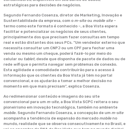
estratégicas para decisões de negócios.
Segundo Fernando Cosenza, diretor de Marketing, Inovação e
Sustentabilidade da empresa, com o
m-site
ou
mobile site
–
termo como este formato é conhecido –, a Boa Vista espera
facilitar e potencializar os negócios de seus clientes,
principalmente dos que precisam fazer consultas em tempo
real e estão distantes dos seus PCs. “Um vendedor externo que
necessita consultar um CNPJ ou um CPF para fechar uma
venda ou mesmo um cheque, poderá fazê-lo por meio do
celular ou
tablet
, desde que disponha de pacote de dados ou de
rede
wifi
que o permita navegar sem problemas de conexão.
Esta agilidade e comodidade contribuirão para o acesso à
informação que os clientes da Boa Vista já têm no portal
convencional, e os ajudarão a tomar a melhor decisão no
momento em que mais precisam”, explica Cosenza.
Ao redimensionar conteúdo e imagens do seu site
convencional para um
m-site
, a Boa Vista SCPC reitera o seu
pioneirismo em inovação tecnológica, também no ambiente
mobile
. Segundo Fernando Cosenza, a concepção de um
m-site
acompanha a tendência de expansão do mercado
mobile
no
mundo, realidade que se observa consecutivamente no Brasil, e