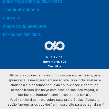
SOLICITAÇÃO DE CANCELAMENTO
TRABALHE CONOSCO
CONTATO
ÁREA DO COLABORADOR
DEMANDAS JUDICIAIS
Rua XV de
Novembro, 621
Curitiba
CEP: 80020-310
Utilizamos cookies, em conjunto com nossos parceiros, para
aprimorar sua navegação em nosso site. Isso inclui analisar a
(41) 3320-
audiência e o desempenho, exibir publicidade e conteúdo
2929
personalizados (inclusive com base na sua localização), e
facilitar sua interação com nossas redes sociais.
Você tem total controle sobre suas preferências! Acesse a
seção "gerenciar os cookies" em nosso site para personalizar