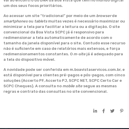
vai ao encontro do DNA da Boa Vista que tem no mundo digital
um dos seus focos prioritários.
Ao acessar um site “tradicional” por meio de um
browser
de
smartphones
ou
tablets
muitas vezes é necessário maximizar ou
minimizar a tela para facilitar a leitura ou a digitação. O site
convencional da Boa Vista SCPC já é responsivo para
redimensionar a tela automaticamente de acordo com o
tamanho da janela disponível para o site. Contudo esse recurso
não é suficiente em caso de relatórios mais extensos, e força
redimensionamentos constantes. O
m-site
já é adequado para
a tela do dispositivo móvel.
A novidade pode ser conferida em m.boavistaservicos.com.br, e
está disponível para clientes pré-pagos e pós-pagos, com cinco
soluções (Accerto PF, Accerto PJ, SCPC NET, SCPC Certo Car e
SCPC Cheques). A consulta no
mobile site
segue as mesmas
regras e contrato das consultas no site convencional.