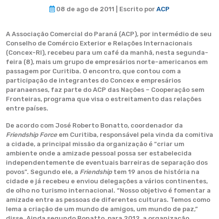
08 de ago de 2011 | Escrito por
ACP
A Associação Comercial do Paraná (ACP), por intermédio de seu
Conselho de Comércio Exterior e Relações Internacionais
(Concex-RI), recebeu para um café da manhã, nesta segunda-
feira (8), mais um grupo de empresários norte-americanos em
passagem por Curitiba. O encontro, que contou com a
participação de integrantes do Concex e empresários
paranaenses, faz parte do ACP das Nações – Cooperação sem
Fronteiras, programa que visa o estreitamento das relações
entre países.
De acordo com José Roberto Bonatto, coordenador da
Friendship Force
em Curitiba, responsável pela vinda da comitiva
a cidade, a principal missão da organização é “criar um
ambiente onde a amizade pessoal possa ser estabelecida
independentemente de eventuais barreiras de separação dos
povos”. Segundo ele, a
Friendship
tem 19 anos de história na
cidade e já recebeu e enviou delegações a vários continentes,
de olho no turismo internacional. “Nosso objetivo é fomentar a
amizade entre as pessoas de diferentes culturas. Temos como
lema a criação de um mundo de amigos, um mundo de paz,”
disse. Ainda segundo Bonatto, para 2012, a organização