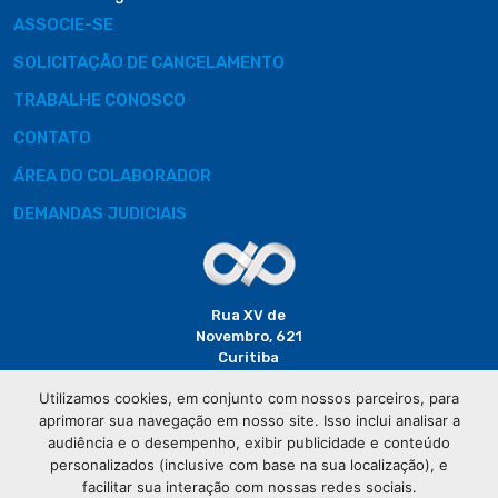
ASSOCIE-SE
SOLICITAÇÃO DE CANCELAMENTO
TRABALHE CONOSCO
CONTATO
ÁREA DO COLABORADOR
DEMANDAS JUDICIAIS
Rua XV de
Novembro, 621
Curitiba
CEP: 80020-310
Utilizamos cookies, em conjunto com nossos parceiros, para
aprimorar sua navegação em nosso site. Isso inclui analisar a
(41) 3320-
audiência e o desempenho, exibir publicidade e conteúdo
2929
personalizados (inclusive com base na sua localização), e
facilitar sua interação com nossas redes sociais.