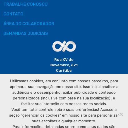
TRABALHE CONOSCO
CONTATO
ÁREA DO COLABORADOR
DEMANDAS JUDICIAIS
Rua XV de
Novembro, 621
Curitiba
CEP: 80020-310
Utilizamos cookies, em conjunto com nossos parceiros, para
aprimorar sua navegação em nosso site. Isso inclui analisar a
(41) 3320-
audiência e o desempenho, exibir publicidade e conteúdo
2929
personalizados (inclusive com base na sua localização), e
facilitar sua interação com nossas redes sociais.
Você tem total controle sobre suas preferências! Acesse a
seção "gerenciar os cookies" em nosso site para personalizar
suas escolhas a qualquer momento.
Para informações detalhadas sobre como seus dados são